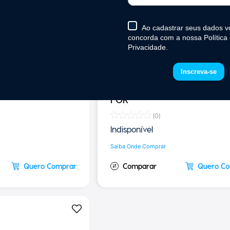
sa Cooler - VCM
Evaporador de Dupla Saída
FOR
(
0
)
Indisponível
Saiba Onde Comprar
Quero Comprar
Quero C