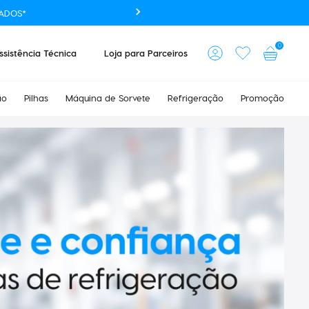
ADOS*
0
ssistência Técnica
Loja para Parceiros
ão
Pilhas
Máquina de Sorvete
Refrigeração
Promoção