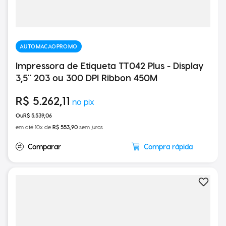
AUTOMACAOPROMO
Impressora de Etiqueta TT042 Plus - Display
3,5" 203 ou 300 DPI Ribbon 450M
R$
5
.
262
,
11
R$
5
.
539
,
06
em até
10
x de
R$
553
,
90
sem juros
Compra rápida