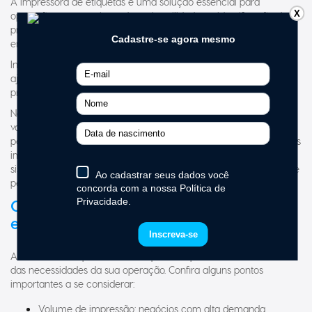
operações que precisam de mais agilidade na identificação de
produtos, organização de estoque e emissão de etiquetas de
envio.
Indicada para ecommerce, logística, varejo e marketplaces, ela
ajuda a otimizar processos e tornar a rotina operacional mais
prática.
Na Elgin, você encontra modelos desenvolvidos para diferentes
volumes de impressão e necessidades do negócio, desde
pequenos empreendedores até operações com alta demanda. As
impressoras oferecem integração com plataformas de vendas,
sistemas de gestão e automação comercial, facilitando o fluxo de
pedidos e expedição.
Como escolher a melhor impressora de
etiquetas?
A escolha da impressora de etiquetas depende exclusivamente
das necessidades da sua operação. Confira alguns pontos
importantes a se considerar:
Volume de impressão: negócios com alta demanda