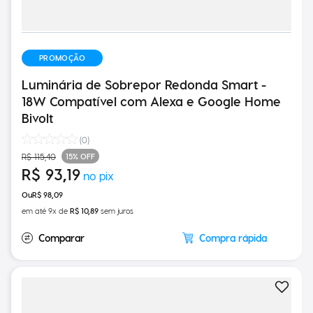
PROMOÇÃO
Luminária de Sobrepor Redonda Smart -
18W Compatível com Alexa e Google Home
Bivolt
(
0
)
15%
OFF
R$
115
,
40
R$
93
,
19
R$
98
,
09
em até
9
x de
R$
10
,
89
sem juros
Compra rápida