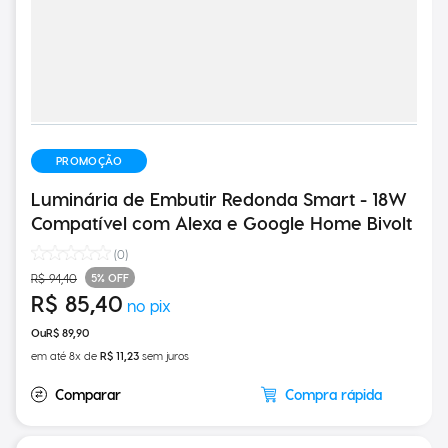
PROMOÇÃO
Luminária de Embutir Redonda Smart - 18W
Compatível com Alexa e Google Home Bivolt
(
0
)
5%
OFF
R$
94
,
40
R$
85
,
40
R$
89
,
90
em até
8
x de
R$
11
,
23
sem juros
Compra rápida