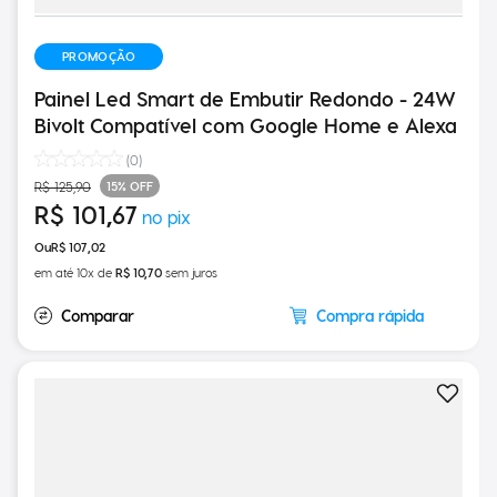
PROMOÇÃO
Painel Led Smart de Embutir Redondo - 24W
Bivolt Compatível com Google Home e Alexa
(
0
)
15%
OFF
R$
125
,
90
R$
101
,
67
R$
107
,
02
em até
10
x de
R$
10
,
70
sem juros
Compra rápida