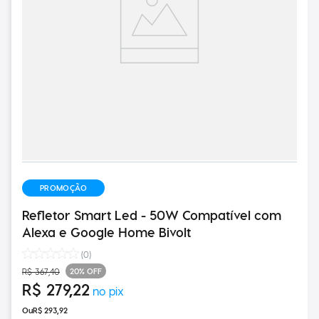
PROMOÇÃO
Refletor Smart Led - 50W Compatível com
Alexa e Google Home Bivolt
(
0
)
20%
OFF
R$
367
,
40
R$
279
,
22