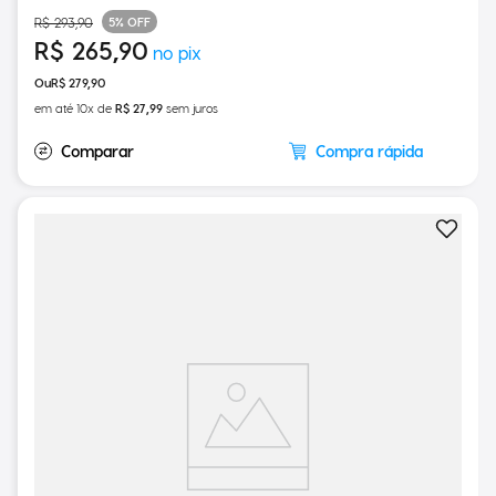
5%
OFF
R$
293
,
90
R$
265
,
90
R$
279
,
90
em até
10
x de
R$
27
,
99
sem juros
Compra rápida