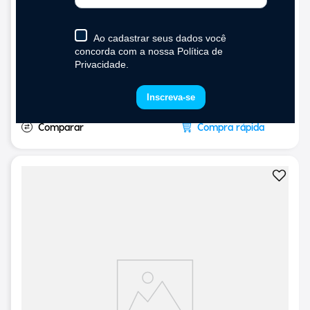
24W Compatível com Alexa e Google Home
Bivolt
(
0
)
5%
OFF
R$
125
,
90
R$
113
,
90
R$
119
,
90
em até
10
x de
R$
11
,
99
sem juros
Compra rápida