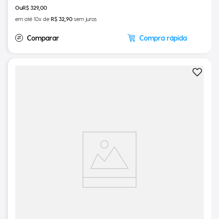
R$
329
,
00
em até
10
x de
R$
32
,
90
sem juros
Compra rápida