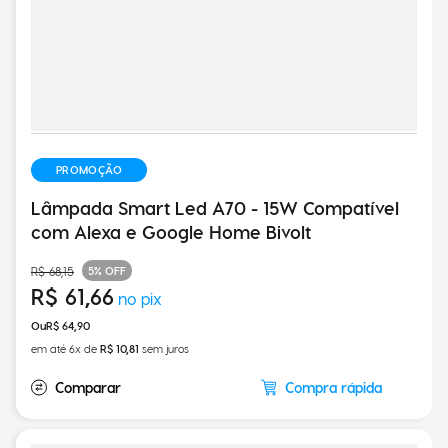
PROMOÇÃO
Lâmpada Smart Led A70 - 15W Compatível
com Alexa e Google Home Bivolt
5%
OFF
R$
68
,
15
R$
61
,
66
R$
64
,
90
em até
6
x de
R$
10
,
81
sem juros
Compra rápida