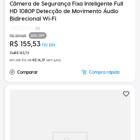
Câmera de Segurança Fixa Inteligente Full
HD 1080P Detecção de Movimento Áudio
Bidirecional Wi-Fi
(
0
)
20%
OFF
R$
204
,
65
R$
155
,
53
R$
163
,
72
em até
10
x de
R$
16
,
37
sem juros
Compra rápida