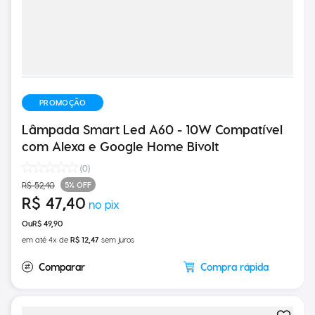
PROMOÇÃO
Lâmpada Smart Led A60 - 10W Compatível
com Alexa e Google Home Bivolt
(
0
)
5%
OFF
R$
52
,
40
R$
47
,
40
R$
49
,
90
em até
4
x de
R$
12
,
47
sem juros
Compra rápida