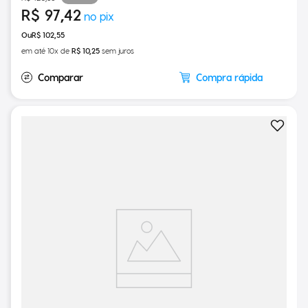
15%
OFF
R$
120
,
65
R$
97
,
42
R$
102
,
55
em até
10
x de
R$
10
,
25
sem juros
Compra rápida