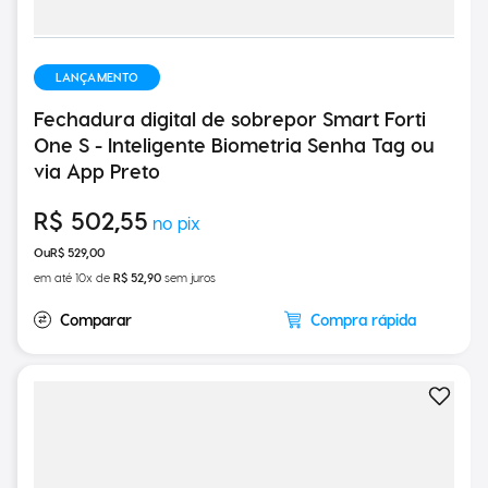
LANÇAMENTO
Fechadura digital de sobrepor Smart Forti
One S - Inteligente Biometria Senha Tag ou
via App Preto
R$
502
,
55
R$
529
,
00
em até
10
x de
R$
52
,
90
sem juros
Compra rápida