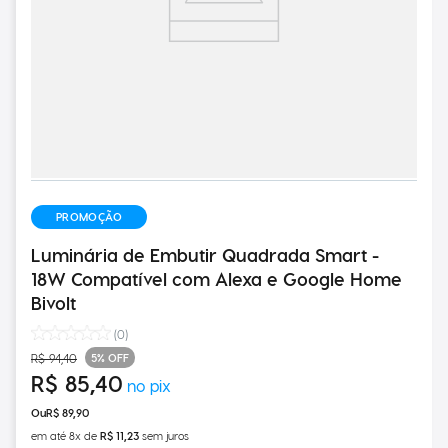
PROMOÇÃO
Luminária de Embutir Quadrada Smart -
18W Compatível com Alexa e Google Home
Bivolt
(
0
)
5%
OFF
R$
94
,
40
R$
85
,
40
R$
89
,
90