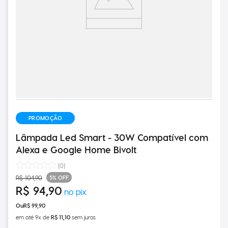
PROMOÇÃO
Lâmpada Led Smart - 30W Compatível com
Alexa e Google Home Bivolt
(
0
)
5%
OFF
R$
104
,
90
R$
94
,
90
R$
99
,
90
em até
9
x de
R$
11
,
10
sem juros