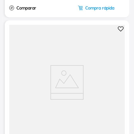
em até
8
x de
R$
11
,
23
sem juros
Compra rápida