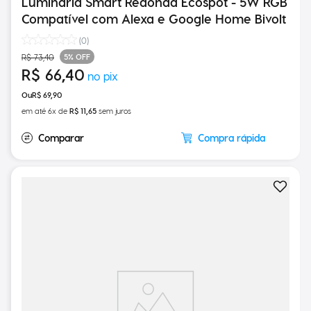
Luminária Smart Redonda Ecospot - 5W RGB
Compatível com Alexa e Google Home Bivolt
(
0
)
5%
OFF
R$
73
,
40
R$
66
,
40
R$
69
,
90
em até
6
x de
R$
11
,
65
sem juros
Compra rápida