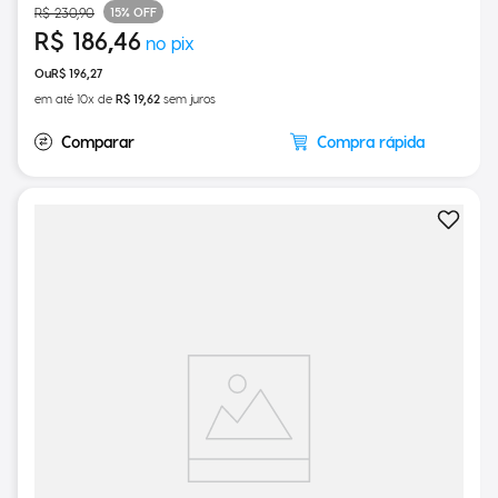
15%
OFF
R$
230
,
90
R$
186
,
46
R$
196
,
27
em até
10
x de
R$
19
,
62
sem juros
Compra rápida