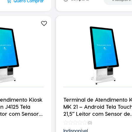
Quero Comprar
tendimento Kiosk
Terminal de Atendimento K
MK 21 – Android Tela Touch
itor com Sensor
21,5” Leitor com Sensor de
mpressora
Presença Impressora 250
(
0
)
Indisponível