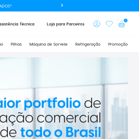
ADOS*
0
ssistência Técnica
Loja para Parceiros
ão
Pilhas
Máquina de Sorvete
Refrigeração
Promoção