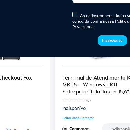
-Checkout Fox
Terminal de Atendimento K
MK 15 – Windows11 IOT
Enterprice Tela Touch 15,6”
Leitor com Sensor de Pres
(
0
)
Impressora 250MM/S
Indisponível
Saiba Onde Comprar
Indisponí