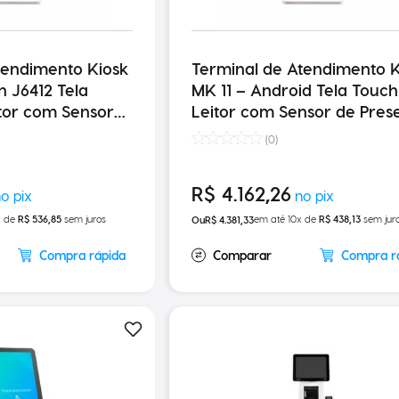
tendimento Kiosk
Terminal de Atendimento K
MK 11 – Android Tela Touch 11,6”
itor com Sensor
Leitor com Sensor de Pres
mpressora
Impressora 250MM/S
(
0
)
R$
4
.
162
,
26
x de
R$
536
,
85
sem juros
em até
10
x de
R$
438
,
13
sem jur
R$
4
.
381
,
33
Compra rápida
Compra r