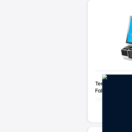
Terminal de A
Falco 21,5"
(
0
)