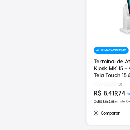
AUTOMACAOPROMO
Terminal de A
Kiosk MK 15 – 
Tela Touch 15.
Sensor de Pre
(
0
)
250MM/S
R$
8
.
419
,
74
em até
10
R$
8
.
862
,
88