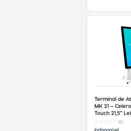
Terminal de A
MK 21 – Celeron J4125 Tela
Touch 21,5” Le
de Presença I
(
0
)
250MM/S
Indisponível