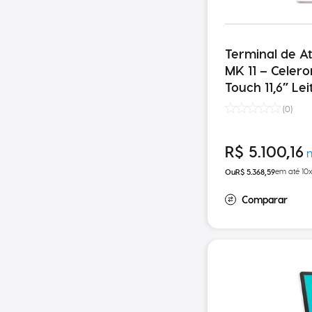
Terminal de A
MK 11 – Celeron J6412 Tela
Touch 11,6” Le
de Presença I
(
0
)
250MM/S
R$
5
.
100
,
16
em até
10
R$
5
.
368
,
59