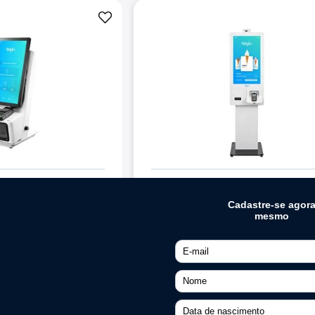
utoatendimento
Terminal de autoatendime
Tower 32
(
0
)
Quero Comprar
Quero C