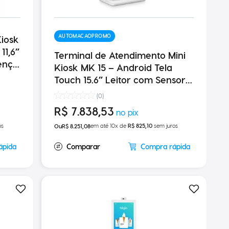
AUTOMACAOPROMO
iosk
Terminal de Atendimento Mini
ença
Kiosk MK 15 – Android Tela
Touch 15.6” Leitor com Sensor
de Presença Impressora
(
0
)
250MM/S
R$
7
.
838
,
53
os
em até
10
x de
R$
825
,
10
sem juros
R$
8
.
251
,
08
ápida
Compra rápida