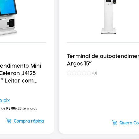
Terminal de autoatendime
Argos 15”
tendimento Mini
Celeron J4125
(
0
)
6” Leitor com
sença Impressora
x de
R$
886
,
28
sem juros
Compra rápida
Quero C