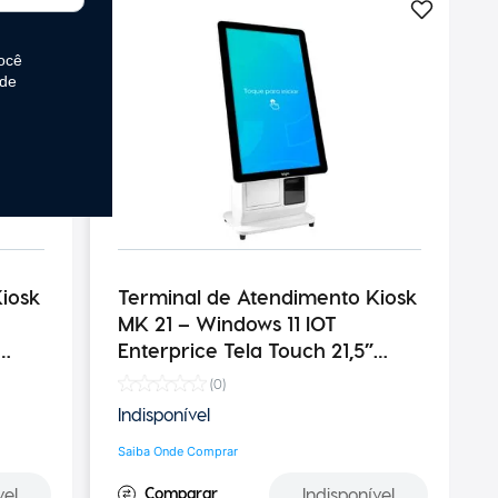
iosk
Terminal de Atendimento Kiosk
MK 21 – Windows 11 IOT
Enterprice Tela Touch 21,5”
ença
Leitor com Sensor de Presença
(
0
)
Impressora 250MM/S
Indisponível
Saiba Onde Comprar
vel
Indisponível