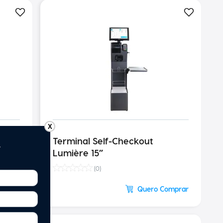
X
nto
Terminal Self-Checkout
Lumière 15”
(
0
)
omprar
Quero Comprar