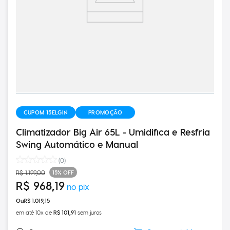
CUPOM 15ELGIN
PROMOÇÃO
Climatizador Big Air 65L - Umidifica e Resfria
Swing Automático e Manual
(
0
)
15%
OFF
R$
1
.
199
,
00
R$
968
,
19
R$
1
.
019
,
15
em até
10
x de
R$
101
,
91
sem juros