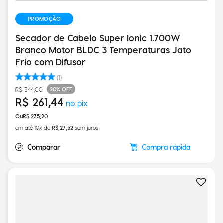
PROMOÇÃO
Secador de Cabelo Super Ionic 1.700W
Branco Motor BLDC 3 Temperaturas Jato
Frio com Difusor
(
1
)
20%
OFF
R$
344
,
00
R$
261
,
44
R$
275
,
20
em até
10
x de
R$
27
,
52
sem juros
Compra rápida