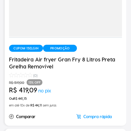
CUPOM 15ELGIN
PROMOÇÃO
Fritadeira Air fryer Gran Fry 8 Litros Preta
Grelha Removível
(
0
)
15%
OFF
R$
519
,
00
R$
419
,
09
R$
441
,
15
em até
10
x de
R$
44
,
11
sem juros
Compra rápida