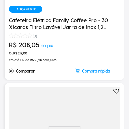
LANÇAMENTO
Cafeteira Elétrica Family Coffee Pro - 30
Xícaras Filtro Lavável Jarra de Inox 1,2L
(
0
)
R$
208
,
05
R$
219
,
00
em até
10
x de
R$
21
,
90
sem juros
Compra rápida