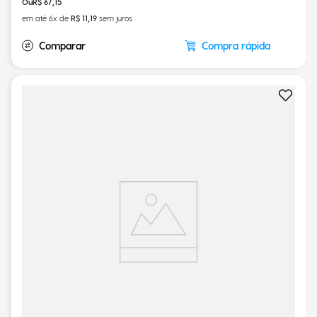
R$
67
,
15
em até
6
x de
R$
11
,
19
sem juros
Compra rápida