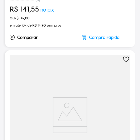
(
0
)
R$
141
,
55
R$
149
,
00
em até
10
x de
R$
14
,
90
sem juros
Compra rápida