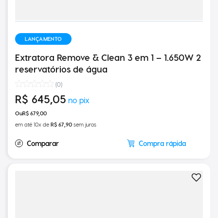
LANÇAMENTO
Extratora Remove & Clean 3 em 1 – 1.650W 2
reservatórios de água
(
0
)
R$
645
,
05
R$
679
,
00
em até
10
x de
R$
67
,
90
sem juros
Compra rápida