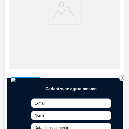
X
LANÇAMENTO
Panela de Arroz Elétrica Puro Rizzo II 10
xícaras 700W Branca
(
0
)
R$
208
,
05
R$
219
,
00