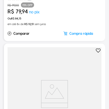
(
0
)
15%
OFF
R$
99
,
00
R$
79
,
94
R$
84
,
15
em até
8
x de
R$
10
,
51
sem juros
Compra rápida