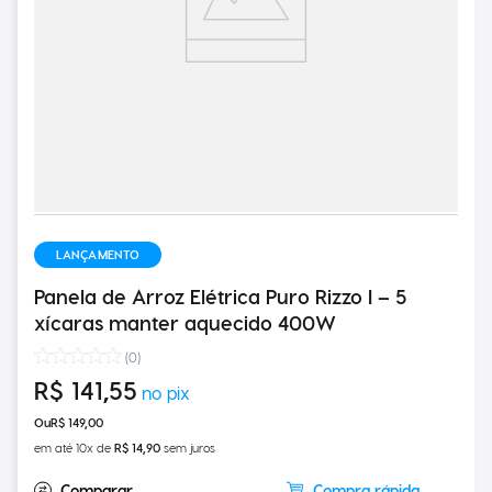
LANÇAMENTO
Panela de Arroz Elétrica Puro Rizzo I – 5
xícaras manter aquecido 400W
(
0
)
R$
141
,
55
R$
149
,
00
em até
10
x de
R$
14
,
90
sem juros