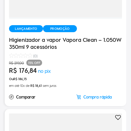
LANÇAMENTO
PROMOÇÃO
Higienizador a vapor Vapora Clean – 1.050W
350ml 9 acessórios
(
0
)
15%
OFF
R$
219
,
00
R$
176
,
84
R$
186
,
15
em até
10
x de
R$
18
,
61
sem juros
Compra rápida