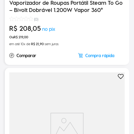
Vaporizador de Roupas Portátil Steam To Go
– Bivolt Dobrável 1.200W Vapor 360°
(
0
)
R$
208
,
05
R$
219
,
00
em até
10
x de
R$
21
,
90
sem juros
Compra rápida