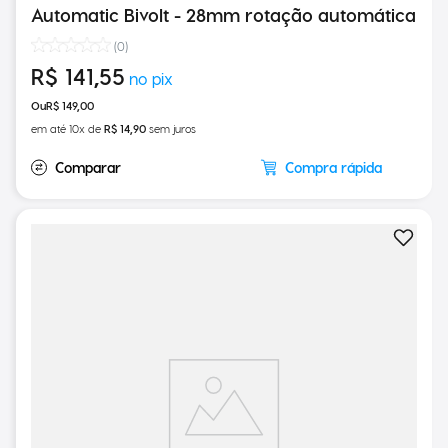
Modelador de Cachos Perfect Curls
Automatic Bivolt - 28mm rotação automática
(
0
)
R$
141
,
55
R$
149
,
00
em até
10
x de
R$
14
,
90
sem juros
Compra rápida