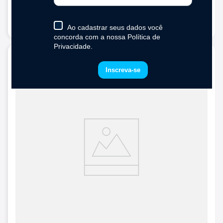
em até
10
x de
R$
21
,
90
sem juros
Compra rápida