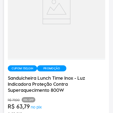
CUPOM 15ELGIN
PROMOÇÃO
Sanduicheira Lunch Time Inox - Luz
Indicadora Proteção Contra
Superaquecimento 800W
15%
OFF
R$
79
,
00
R$
63
,
79