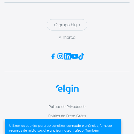
Unidade Condensadora
Ventilador
Modelador de Cachos
O grupo Elgin
A marca
Política de Privacidade
Política de Frete Grátis
Trocas e Devoluções
Utilizamos cookies para personalizar conteúdo e anúncios, fornecer
recursos de mídia social e analisar nosso tráfego. Também