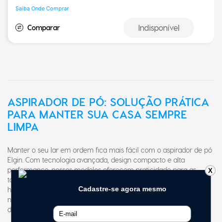
Saiba Onde Comprar
Indisponível
ASPIRADOR DE PÓ: SOLUÇÃO PRÁTICA
PARA MANTER SUA CASA SEMPRE
LIMPA
Manter o seu lar em ordem fica mais fácil com o aspirador de pó
Elgin. Com tecnologia avançada, design compacto e alta
performance, nossos modelos oferecem praticidade para as
X
tarefas do dia a dia. Seja para uma limpeza rápida ou uma
higienização completa, há uma opção ideal para cada
necessidade. Conheça as vantagens, tipos de aspiradores
disponíveis e como escolher o equipamento perfeito para você.
Por que Escolher um Aspirador de Pó