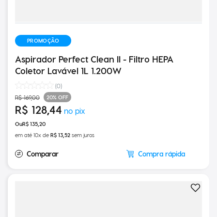
PROMOÇÃO
Aspirador Perfect Clean II - Filtro HEPA
Coletor Lavável 1L 1.200W
(
0
)
20%
OFF
R$
169
,
00
R$
128
,
44
R$
135
,
20
em até
10
x de
R$
13
,
52
sem juros
Compra rápida