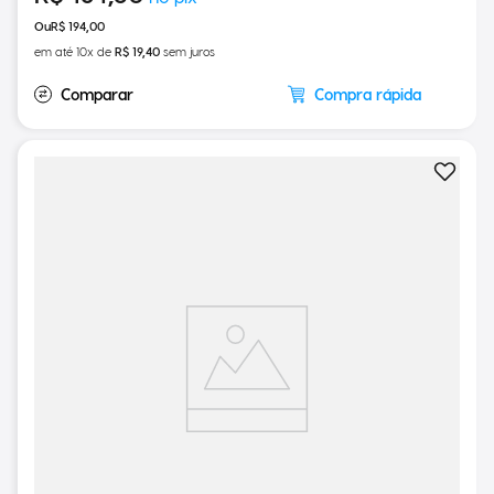
R$
194
,
00
em até
10
x de
R$
19
,
40
sem juros
Compra rápida