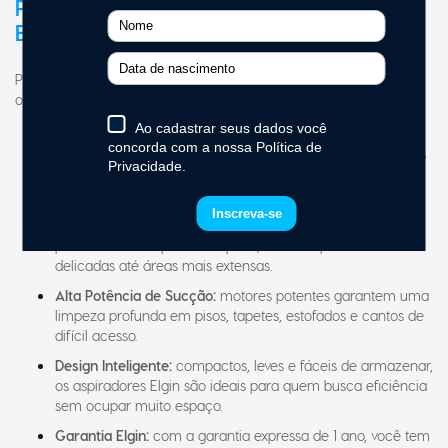
Elgin?
Projetados para tornar a limpeza mais simples e eficiente, entre
os principais diferenciais, destacam-se:
Filtragem Eficiente:
o filtro HEPA retém até 99,9% das
partículas de poeira, ácaros e outros alérgenos, garantindo
um ambiente mais saudável e um ar mais puro.
Versatilidade de Uso:
com modelos como aspirador de pó
vertical e aspirador de pó robô, a Elgin oferece soluções
para diferentes tipos de limpeza, desde superfícies
delicadas até áreas mais extensas.
Alta Potência de Sucção:
motores potentes garantem uma
limpeza profunda em pisos, tapetes, estofados e cantos de
difícil acesso.
Design Inteligente:
compactos, leves e fáceis de armazenar,
os aspiradores Elgin são ideais para quem busca eficiência
sem ocupar muito espaço.
Garantia Elgin:
com a garantia expressa de 1 ano, você tem
segurança e suporte para utilizar seu aspirador com