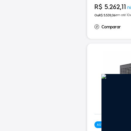
R$
5
.
262
,
11
em até
10
R$
5
.
539
,
06
AUTOMACAOPROMO