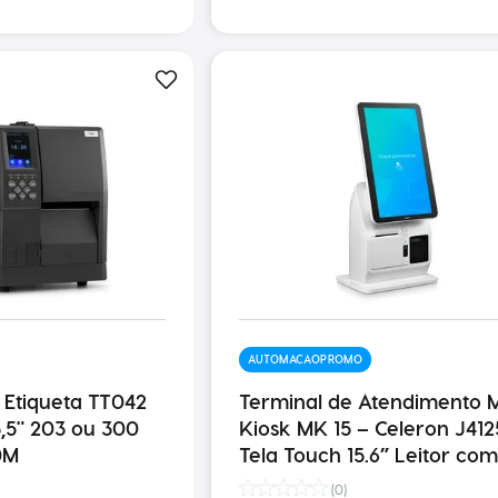
AUTOMACAOPROMO
 Etiqueta TT042
Terminal de Atendimento M
 3,5" 203 ou 300
Kiosk MK 15 – Celeron J412
0M
Tela Touch 15.6” Leitor com
Sensor de Presença Impre
(
0
)