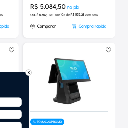
R$
5
.
084
,
50
os
em até
10
x de
R$
535
,
21
sem juros
R$
5
.
352
,
11
ápida
Compra rápida
X
AUTOMACAOPROMO