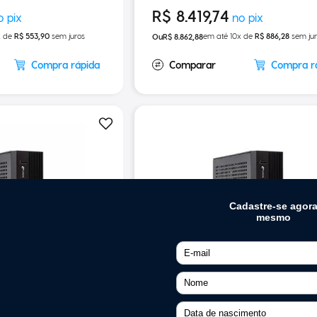
250MM/S
R$
8
.
419
,
74
x de
R$
553
,
90
sem juros
em até
10
x de
R$
886
,
28
sem jur
R$
8
.
862
,
88
Compra rápida
Compra r
AUTOMACAOPROMO