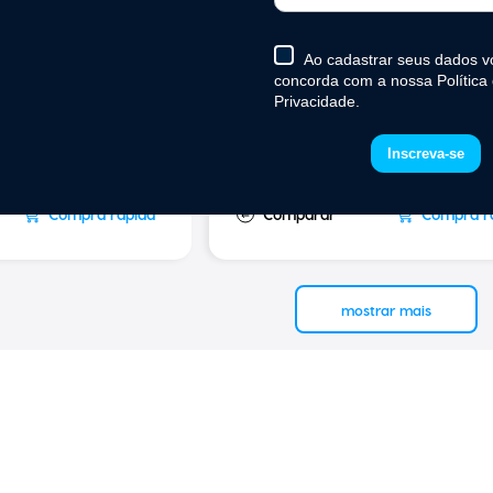
r Nano 300 – I3
Minicomputador Nano 100 
luetooth 8GB RAM
Intel N95 9 USB Bluetooth 
RAM SSD 128 GB
(
0
)
R$
1
.
961
,
26
x de
R$
363
,
20
sem juros
em até
10
x de
R$
206
,
44
sem ju
R$
2
.
064
,
48
Compra rápida
Compra r
mostrar mais