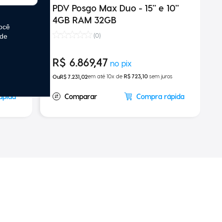
–
PDV Posgo Max Duo - 15" e 10"
4GB
4GB RAM 32GB
(
0
)
R$
6
.
869
,
47
ros
em até
10
x de
R$
723
,
10
sem juros
R$
7
.
231
,
02
ápida
Compra rápida