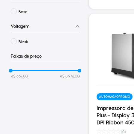
Base
Voltagem
Bivolt
Faixas de preço
R$ 657,00
R$ 8.976,00
AUTOMACAOPROMO
Impressora de
Plus - Display
DPI Ribbon 45
(
0
)