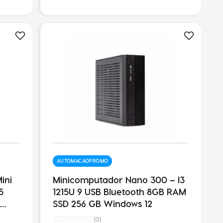
AUTOMACAOPROMO
ini
Minicomputador Nano 300 – I3
5
1215U 9 USB Bluetooth 8GB RAM
SSD 256 GB Windows 12
ssora
(
0
)