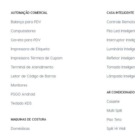
AUTOMAÇÃO COMERCIAL
CASA INTELIGENTE
Balança para PDV
Controle Remoto
Computadores
Fita Led Inteligen
Gaveta para PDV
Interruptor Inteli
Impressora de Etiqueta
Luminária Intelig
Impressora Térmica de Cupom
Refletor Inteligen
Terminal de Atendimento
Tomada Inteligen
Leitor de Código de Barras
Lâmpada Intelig
Monitores
AR CONDICIONADO
PSGO Android
Cassete
Teclado KDS
Multi Split
Piso Teto
MAQUINAS DE COSTURA
Domésticas
Split Hi Wall