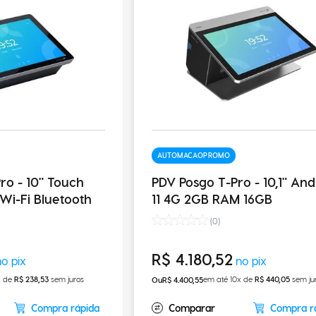
AUTOMACAOPROMO
ro - 10" Touch
PDV Posgo T-Pro - 10,1" And
Wi-Fi Bluetooth
11 4G 2GB RAM 16GB
(
0
)
R$
4
.
180
,
52
x de
R$
238
,
53
sem juros
em até
10
x de
R$
440
,
05
sem ju
R$
4
.
400
,
55
Compra rápida
Compra r