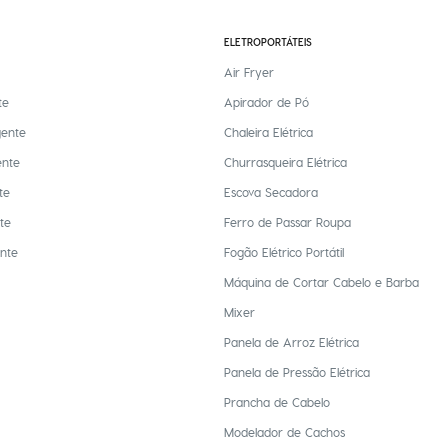
ELETROPORTÁTEIS
Air Fryer
te
Apirador de Pó
gente
Chaleira Elétrica
ente
Churrasqueira Elétrica
te
Escova Secadora
te
Ferro de Passar Roupa
ente
Fogão Elétrico Portátil
Máquina de Cortar Cabelo e Barba
Mixer
Panela de Arroz Elétrica
Panela de Pressão Elétrica
Prancha de Cabelo
Modelador de Cachos