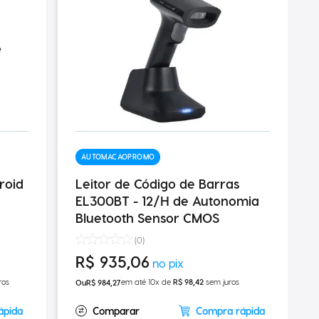
AUTOMACAOPROMO
roid
Leitor de Código de Barras
EL300BT - 12/H de Autonomia
Bluetooth Sensor CMOS
(
0
)
R$
935
,
06
ros
em até
10
x de
R$
98
,
42
sem juros
R$
984
,
27
ápida
Compra rápida