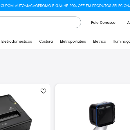
O CUPOM AUTOMACAOPROMO E GANHE 20% OFF EM PRODUTOS SELECION
Fale Conosco
A
Eletrodomésticos
Costura
Eletroportáteis
Elétrica
Iluminaç