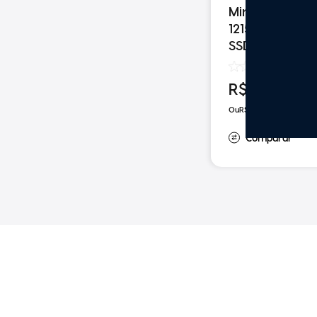
Minicomputado
1215U 9 USB B
SSD 256 GB
(
0
)
R$
3
.
450
,
48
em até
10
R$
3
.
632
,
08