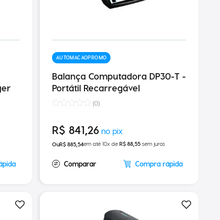
AUTOMACAOPROMO
Balança Computadora DP30-T -
ger
Portátil Recarregável
(
0
)
R$
841
,
26
em até
10
x de
R$
88
,
55
sem juros
R$
885
,
54
ápida
Compra rápida