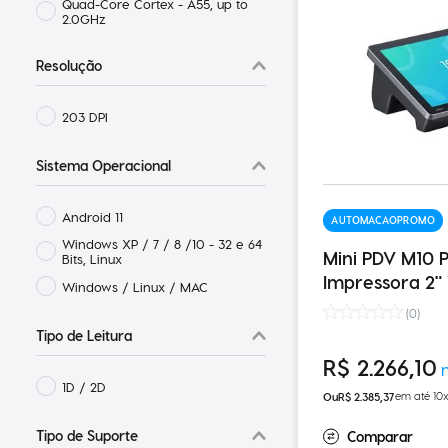
Quad-Core Cortex - A55, up to
2.0GHz
Resolução
203 DPI
Sistema Operacional
Android 11
AUTOMACAOPROMO
Windows XP / 7 / 8 /10 - 32 e 64
Mini PDV M10 P
Bits, Linux
Impressora 2" 
Windows / Linux / MAC
(
0
)
Tipo de Leitura
R$
2
.
266
,
10
1D / 2D
em até
10
R$
2
.
385
,
37
Tipo de Suporte