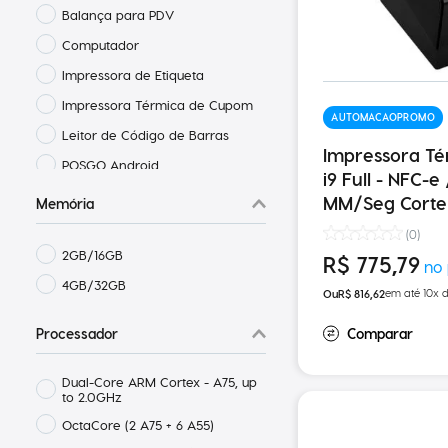
Balança para PDV
Computador
Impressora de Etiqueta
Impressora Térmica de Cupom
AUTOMACAOPROMO
Leitor de Código de Barras
Impressora T
POSGO Android
i9 Full - NFC-
Terminal de Autoatendimento
MM/Seg Corte
Memória
(
0
)
2GB/16GB
R$
775
,
79
4GB/32GB
em até
10
x 
R$
816
,
62
Processador
Dual-Core ARM Cortex - A75, up
to 2.0GHz
OctaCore (2 A75 + 6 A55)