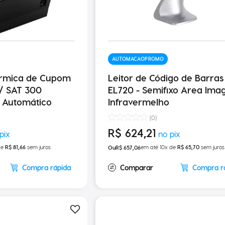
AUTOMACAOPROMO
érmica de Cupom
Leitor de Código de Barras
e / SAT 300
EL720 - Semifixo Area Ima
 Automático
Infravermelho
(
0
)
R$
624
,
21
de
R$
81
,
66
sem juros
em até
10
x de
R$
65
,
70
sem juros
R$
657
,
06
Compra rápida
Compra r