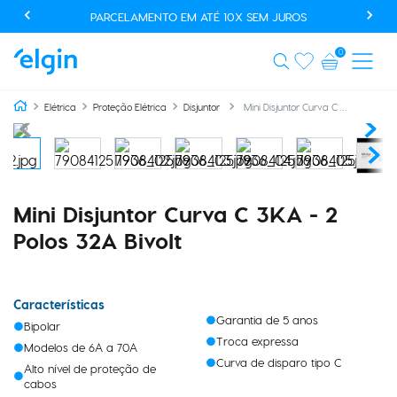
PARCELAMENTO EM ATÉ 10X SEM JUROS
0
Mini Disjuntor Curva C 3KA - 2 Polos 32A Bivolt
Elétrica
Proteção Elétrica
Disjuntor
Mini Disjuntor Curva C 3KA - 2
Polos 32A Bivolt
Características
Garantia de 5 anos
Bipolar
Troca expressa
Modelos de 6A a 70A
Curva de disparo tipo C
Alto nível de proteção de
cabos