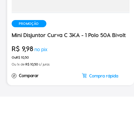
PROMOÇÃO
Mini Disjuntor Curva C 3KA - 1 Polo 50A Bivolt
R$
9
,
98
R$
10
,
50
Ou
1
x de
R$
10
,
50
s/ juros
Compra rápida