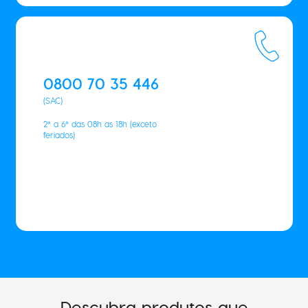
0800 70 35 446
(SAC)
2ª a 6ª das 08h as 18h (exceto
feriados)
Descubra produtos que