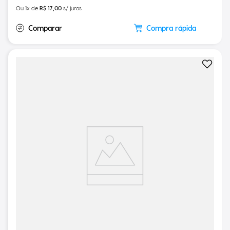
R$
17
,
00
Ou
1
x de
R$
17
,
00
s/ juros
Compra rápida