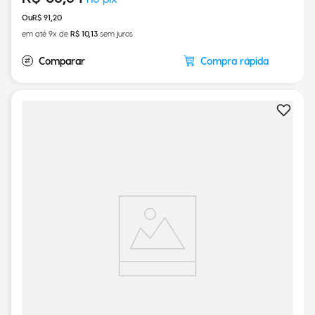
R$
86
,
64
R$
91
,
20
em até
9
x de
R$
10
,
13
sem juros
Compra rápida