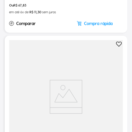
R$
64
,
44
R$
67
,
83
em até
6
x de
R$
11
,
30
sem juros
Compra rápida