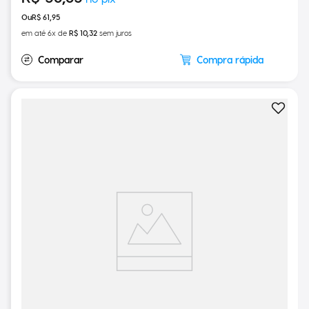
R$
58
,
85
R$
61
,
95
em até
6
x de
R$
10
,
32
sem juros
Compra rápida