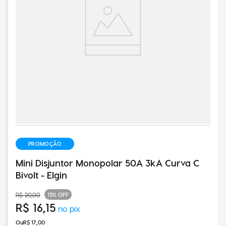
PROMOÇÃO
Mini Disjuntor Monopolar 50A 3kA Curva C
Bivolt - Elgin
15%
OFF
R$
20
,
00
R$
16
,
15