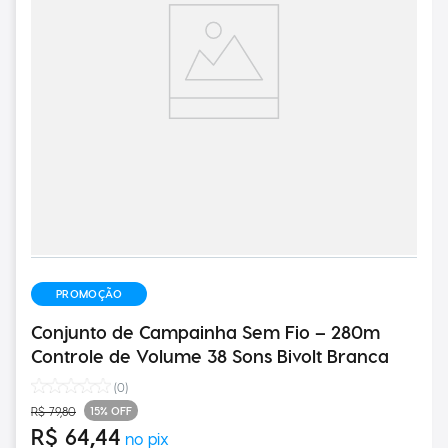
PROMOÇÃO
Conjunto de Campainha Sem Fio – 280m
Controle de Volume 38 Sons Bivolt Branca
(
0
)
15%
OFF
R$
79
,
80