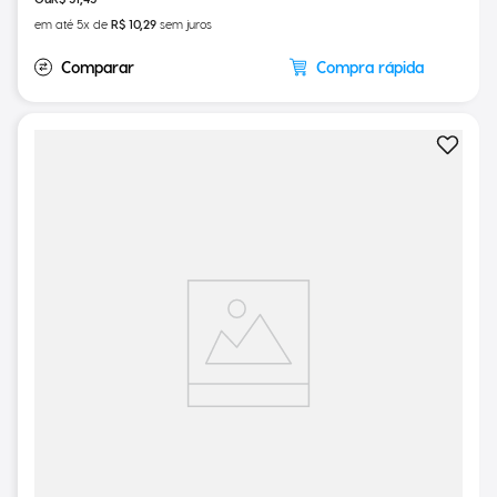
R$
51
,
45
em até
5
x de
R$
10
,
29
sem juros
Compra rápida