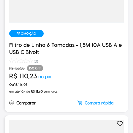
PROMOÇÃO
Filtro de Linha 6 Tomadas - 1,5M 10A USB A e
USB C Bivolt
(
0
)
15%
OFF
R$
136
,
50
R$
110
,
23
R$
116
,
03
em até
10
x de
R$
11
,
60
sem juros
Compra rápida