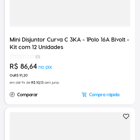
Mini Disjuntor Curva C 3KA - 1Polo 16A Bivolt -
Kit com 12 Unidades
(
0
)
R$
86
,
64
R$
91
,
20
em até
9
x de
R$
10
,
13
sem juros
Compra rápida