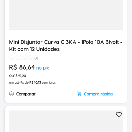
Mini Disjuntor Curva C 3KA - 1Polo 10A Bivolt -
Kit com 12 Unidades
(
0
)
R$
86
,
64
R$
91
,
20
em até
9
x de
R$
10
,
13
sem juros
Compra rápida