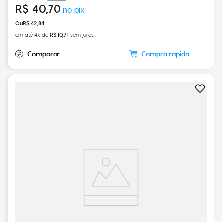
15%
OFF
R$
50
,
40
R$
40
,
70
R$
42
,
84
em até
4
x de
R$
10
,
71
sem juros
Compra rápida