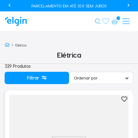
USE O CUPOM AUTOMACAOPROMO E GANHE 20% OFF EM
PRODUTOS SELECIONADOS*
0
Elétrica
Elétrica
329
Produtos
Filtrar
Ordenar por