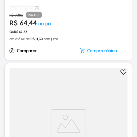
Controle de Volume 38 Sons Bivolt Preta
(
0
)
15%
OFF
R$
79
,
80
R$
64
,
44
R$
67
,
83
em até
6
x de
R$
11
,
30
sem juros
Compra rápida