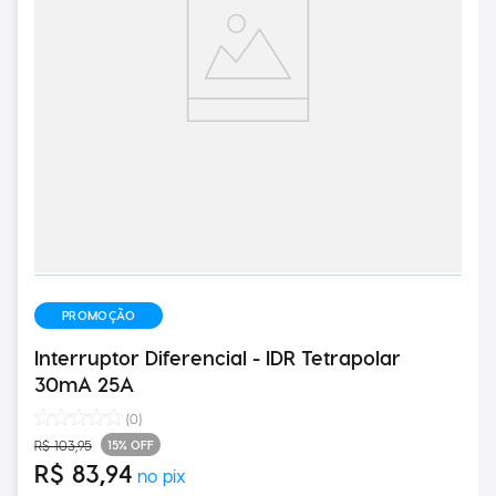
PROMOÇÃO
Interruptor Diferencial - IDR Tetrapolar
30mA 25A
(
0
)
15%
OFF
R$
103
,
95
R$
83
,
94