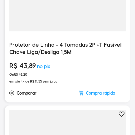
Protetor de Linha - 4 Tomadas 2P +T Fusível
Chave Liga/Desliga 1,5M
R$
43
,
89
R$
46
,
20
em até
4
x de
R$
11
,
55
sem juros
Compra rápida