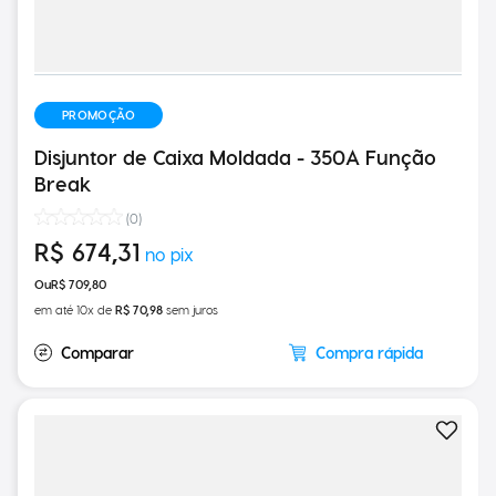
PROMOÇÃO
Disjuntor de Caixa Moldada - 350A Função
Break
(
0
)
R$
674
,
31
R$
709
,
80
em até
10
x de
R$
70
,
98
sem juros
Compra rápida