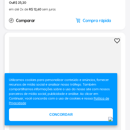
R$
25
,
20
em até
2
x de
R$
12
,
60
sem juros
Compra rápida
Utilizamos cookies para personalizar conteúdo e anúncios, fornecer
recursos de mídia social e analisar nosso tráfego. Também
compartilhamos informações sobre o uso do nosso site com nossos
parceiros de mídia social, publicidade e análise. Ao clicar em
Continuar, você concorda com o uso de cookies e nossa
Política de
Privacidade