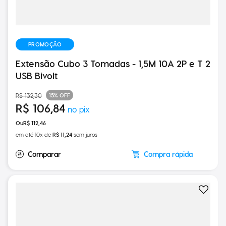
PROMOÇÃO
Extensão Cubo 3 Tomadas - 1,5M 10A 2P e T 2
USB Bivolt
15%
OFF
R$
132
,
30
R$
106
,
84
R$
112
,
46
em até
10
x de
R$
11
,
24
sem juros
Compra rápida