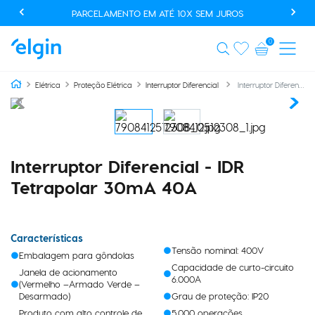
PARCELAMENTO EM ATÉ 10X SEM JUROS
0
Interruptor Diferencial - IDR Tetrapolar 30mA 40A
Elétrica
Proteção Elétrica
Interruptor Diferencial
Interruptor Diferencial - IDR
Tetrapolar 30mA 40A
Características
Tensão nominal: 400V
Embalagem para gôndolas
Capacidade de curto-circuito
Janela de acionamento
6.000A
(Vermelho –Armado Verde –
Desarmado)
Grau de proteção: IP20
Produto com alto controle de
5.000 operações