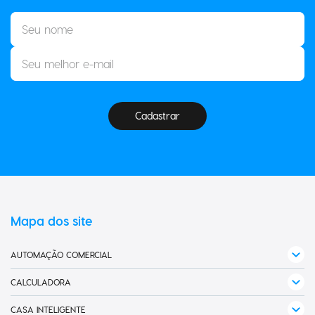
Cadastrar
Mapa dos site
AUTOMAÇÃO COMERCIAL
Balança para PDV
CALCULADORA
Computador
Calculadora de Bonina
CASA INTELIGENTE