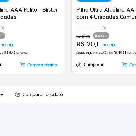
lina AAA Palito - Blister
Pilha Ultra Alcalina AA – Cartela
idades
com 4 Unidades Com
(
0
)
(
0
)
FF
15%
OFF
R$
24
,
90
R$
20
,
11
 de
R$
8
,
42
s/ juros
em até
2
x de
R$
10
,
58
sem j
R$
21
,
17
Compra rápida
Co
te
Comparar produto