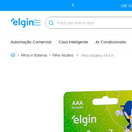
USE 
Faça sua busca aqui
Automação Comercial
Casa Inteligente
Ar Condicionado
Pilhas e Baterias
Pilha Alcalina
Pilha Alcalina AAA Palito - Pacote Promocional Pague 7 Leve 8