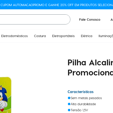
O CUPOM AUTOMACAOPROMO E GANHE 20% OFF EM PRODUTOS SELECION
Fale Conosco
A
Eletrodomésticos
Costura
Eletroportáteis
Elétrica
Iluminaç
Pilha Alcal
Promociona
Características
Sem metais pesados
Alta durabilidade
Tensão 1,5V