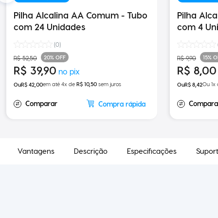
Pilha Alcalina AA Comum - Tubo
Pilha Alca
com 24 Unidades
com 4 Un
(
0
)
20%
OFF
15%
O
R$
52
,
50
R$
9
,
90
R$
39
,
90
R$
8
,
00
em até
4
x de
R$
10
,
50
sem juros
Ou
1
x
R$
42
,
00
R$
8
,
42
Compra rápida
Vantagens
Descrição
Especificações
Supor