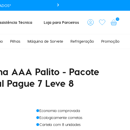
ADOS*
0
ssistência Técnica
Loja para Parceiros
ão
Pilhas
Máquina de Sorvete
Refrigeração
Promoção
ina AAA Palito - Pacote
l Pague 7 Leve 8
Economia comprovada
Ecologicamente corretas
Cartela com 8 unidades