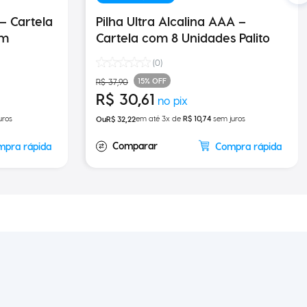
Pilha Ultra Alcalina AAA –
um
Cartela com 8 Unidades Palito
(
0
)
15%
OFF
R$
37
,
90
R$
30
,
61
uros
em até
3
x de
R$
10
,
74
sem juros
R$
32
,
22
mpra rápida
Compra rápida