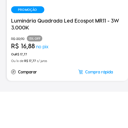
PROMOÇÃO
Luminária Quadrada Led Ecospot MR11 - 3W
3.000K
15%
OFF
R$
20
,
90
R$
16
,
88
R$
17
,
77
Ou
1
x de
R$
17
,
77
s/ juros
Compra rápida