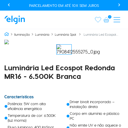
PARCELAMENTO EM ATÉ 10X SEM JUROS
0
Luminária Led Ecospot Redonda MR16 - 6.500K Branca
Iluminação
Luminária
Luminária Spot
Luminária Led Ecospot Redonda
MR16 - 6.500K Branca
Características
Driver bivolt incorporado –
Potência: 5W com alta
instalação direta
eficiência energética
Corpo em alumínio e plástico
Temperatura de cor: 6.500K
PC
(luz morna)
Não emite UV e não aquece o
Fluxo luminoso: 400 lmSpot