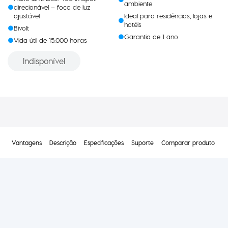
ambiente
direcionável – foco de luz
ajustável
Ideal para residências, lojas e
hotéis
Bivolt
Garantia de 1 ano
Vida útil de 15.000 horas
Indisponível
Vantagens
Descrição
Especificações
Suporte
Comparar produto