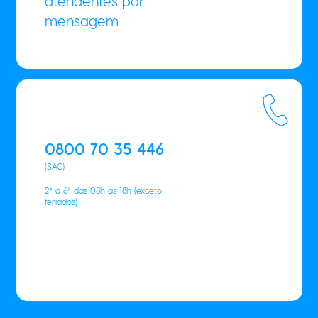
atendentes por
mensagem
0800 70 35 446
(SAC)
2ª a 6ª das 08h as 18h (exceto
feriados)