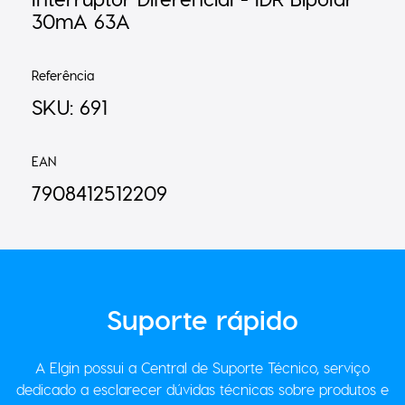
30mA 63A
Referência
SKU: 691
EAN
7908412512209
Suporte
rápido
A Elgin possui a Central de Suporte Técnico, serviço
dedicado a esclarecer dúvidas técnicas sobre produtos e