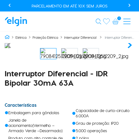
PARCELAMENTO EM ATÉ 10X SEM JUROS
0
Interruptor Diferencial - IDR Bipolar 30mA 63A
Elétrica
Proteção Elétrica
Interruptor Diferencial
Interruptor Diferencial - IDR
Bipolar 30mA 63A
Características
Capacidade de curto-circuito
Embalagem para gôndolas
6.000A
Janela de
Grau de proteção: IP20
acionamento(Vermelho –
Armado Verde –Desarmado)
5.000 operações
Produto com alto controle de
2 pólos