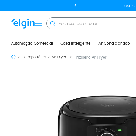
USE 
Faça sua busca aqui
Automação Comercial
Casa Inteligente
Ar Condicionado
Eletroportáteis
Air Fryer
Fritadeira Air Fryer Cube Fry - 4,2L Air Circuit 1.600W