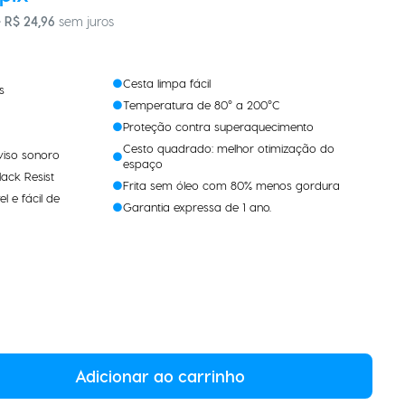
e
R$
24
,
96
sem juros
Cesta limpa fácil
s
Temperatura de 80° a 200°C
Proteção contra superaquecimento
Cesto quadrado: melhor otimização do
viso sonoro
espaço
ack Resist
Frita sem óleo com 80% menos gordura
l e fácil de
Garantia expressa de 1 ano.
Adicionar ao carrinho