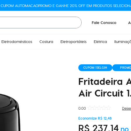
O CUPOM AUTOMACAOPROMO E GANHE 20% OFF EM PRODUTOS SELECION
Fale Conosco
A
Eletrodomésticos
Costura
Eletroportáteis
Elétrica
Iluminaç
CUPOM 15ELGIN
PROM
Fritadeira 
Air Circuit
0.00
Deixe
Economize
R$
12
,
48
R$
237
,
14