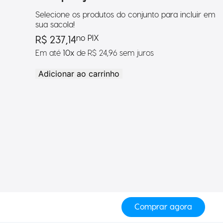
Selecione os produtos do conjunto para incluir em
sua sacola!
no PIX
R$ 237,14
Em até
10
x
de
R$ 24,96
sem
juros
Adicionar ao carrinho
Comprar agora