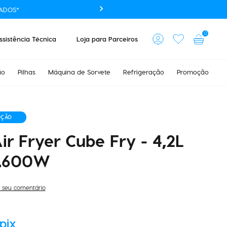
ADOS*
0
ssistência Técnica
Loja para Parceiros
ão
Pilhas
Máquina de Sorvete
Refrigeração
Promoção
OÇÃO
Air Fryer Cube Fry - 4,2L
 1.600W
 seu comentário