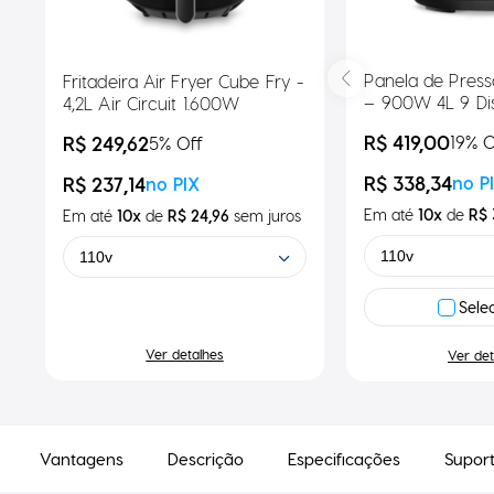
Panela de Press
Fritadeira Air Fryer Cube Fry -
– 900W 4L 9 Dis
4,2L Air Circuit 1.600W
Segurança
R$ 419,00
R$ 249,62
19
% O
5
% Off
R$ 338,34
R$ 237,14
no P
no PIX
Em até
10
x
de
R$ 
Em até
10
x
de
R$ 24,96
sem
juros
110v
110v
Sele
Ver detalhes
Ver det
Vantagens
Descrição
Especificações
Supor