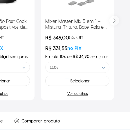
ão Fast Cook
Mixer Master Mix 5 em 1 –
positivos de
Mistura, Tritura, Bate, Rala e
Fatia 1.000W
R$ 349,00
ff
5
% Off
R$ 331,55
IX
no PIX
35,61
sem
juros
Em até
10
x
de
R$ 34,90
sem
juros
110v
cionar
Selecionar
alhes
Ver detalhes
te
Comparar produto