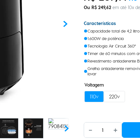
R$
249
,
62
em até
10
x d
Características
Capacidade total de 4,2 litro
1.600W de potência
Tecnologia Air Circuit 360º
Timer de 60 minutos com a
Revestimento antiaderente Bl
Grelha antiaderente removíve
lavar
Voltagem
110v
220v
－
＋