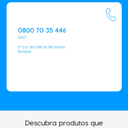
0800 70 35 446
(SAC)
2ª a 6ª das 08h as 18h (exceto
feriados)
Descubra produtos que