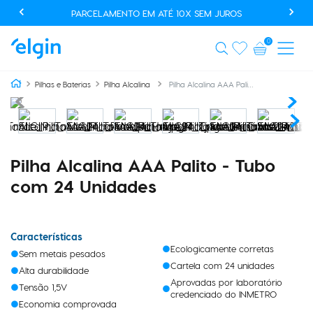
PARCELAMENTO EM ATÉ 10X SEM JUROS
0
Pilha Alcalina AAA Palito - Tubo com 24 Unidades
Pilhas e Baterias
Pilha Alcalina
Pilha Alcalina AAA Palito - Tubo
com 24 Unidades
Características
Ecologicamente corretas
Sem metais pesados
Cartela com 24 unidades
Alta durabilidade
Aprovadas por laboratório
Tensão 1,5V
credenciado do INMETRO
Economia comprovada