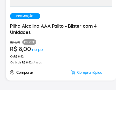
PROMOÇÃO
Pilha Alcalina AAA Palito - Blister com 4
Unidades
15%
OFF
R$
9
,
90
R$
8
,
00
R$
8
,
42
Ou
1
x de
R$
8
,
42
s/ juros
Compra rápida