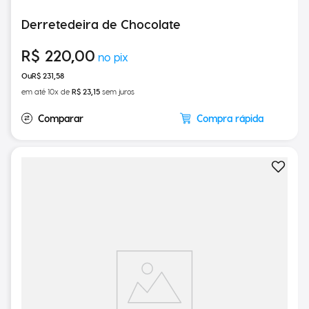
Derretedeira de Chocolate
R$
220
,
00
R$
231
,
58
em até
10
x de
R$
23
,
15
sem juros
Compra rápida