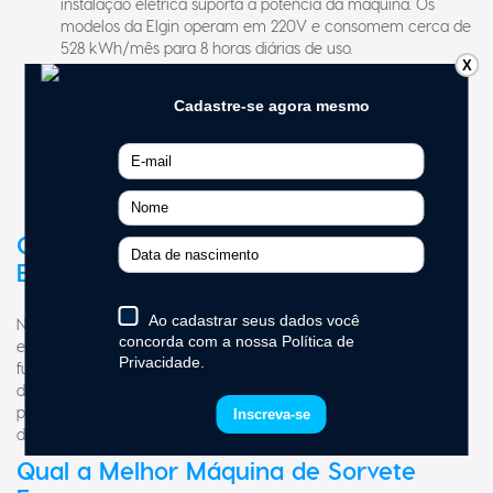
instalação elétrica suporta a potência da máquina. Os
modelos da Elgin operam em 220V e consomem cerca de
528 kWh/mês para 8 horas diárias de uso.
X
Espaço Disponível:
verifique se o ambiente possui as
condições adequadas para acomodar e ventilar o
equipamento.
Recursos Adicionais:
priorize máquinas com painéis
digitais, bombas de ar para maior rendimento e modos de
conservação de calda.
Quanto Custa Máquina de Sorvete
Expresso
Na Elgin, o preço da máquina de sorvete de massa pode variar
entre R$ 19.000,00 e R$ 21.000,00, dependendo do modelo e das
funcionalidades oferecidas. Esse valor reflete a alta tecnologia,
durabilidade e eficiência que cada equipamento proporciona
para o seu negócio. Consulte valores promocionais e facilidades
de pagamento vigentes no momento da sua compra.
Qual a Melhor Máquina de Sorvete