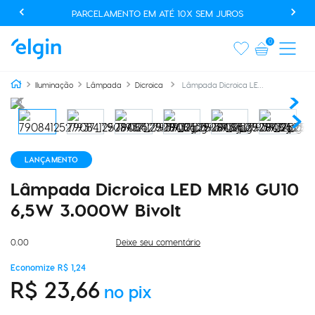
PARCELAMENTO EM ATÉ 10X SEM JUROS
0
Lâmpada Dicroica LED MR16 GU10 6,5W 3.000W Bivolt
Iluminação
Lâmpada
Dicroica
LANÇAMENTO
Lâmpada Dicroica LED MR16 GU10
6,5W 3.000W Bivolt
0.00
Deixe seu comentário
Economize
R$
1
,
24
R$
23
,
66