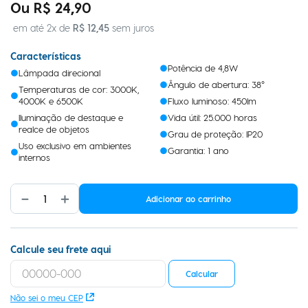
R$
24
,
90
em até
2
x de
R$
12
,
45
sem juros
Características
Potência de 4,8W
Lâmpada direcional
Ângulo de abertura: 38°
Temperaturas de cor: 3000K,
4000K e 6500K
Fluxo luminoso: 450lm
Iluminação de destaque e
Vida útil: 25.000 horas
realce de objetos
Grau de proteção: IP20
Uso exclusivo em ambientes
Garantia: 1 ano
internos
－
＋
Adicionar ao carrinho
Calcule seu frete aqui
Calcular
Não sei o meu CEP