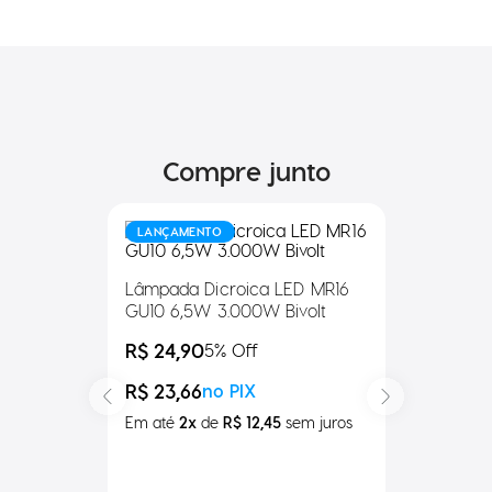
Compre junto
LANÇAMENTO
Lâmpada Dicroica LED MR16
GU10 6,5W 3.000W Bivolt
R$ 24,90
5
% Off
R$ 23,66
no PIX
Em até
2
x
de
R$ 12,45
sem
juros