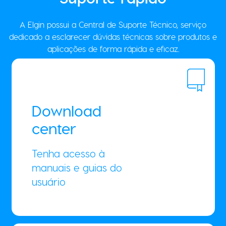
A Elgin possui a Central de Suporte Técnico, serviço
dedicado a esclarecer dúvidas técnicas sobre produtos e
aplicações de forma rápida e eficaz.
Download
center
Tenha acesso à
manuais e guias do
usuário