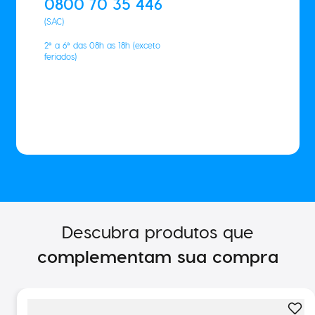
0800 70 35 446
(SAC)
2ª a 6ª das 08h as 18h (exceto
feriados)
Descubra produtos que
complementam sua compra