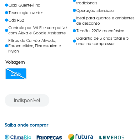
para dois ou três ambientes
Até 11% mais leve que modelos
tradicionais
Ciclo Quente/Frio
Operação silenciosa
Tecnologia Inverter
Ideal para quartos e ambientes
Gás R32
de descanso
Controle por Wi-Fi e compatível
Tensão: 220V monofásico
com Alexa e Google Assistente
Garantia de 3 anos total e 5
Filtros de Carvão Ativado,
anos no compressor
Fotocatalítico, Eletrostático e
Nylon
Voltagem
220v
Indisponível
Saiba onde comprar