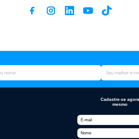
ELETROPORTÁTEIS
Air Fryer
te
Apirador de Pó