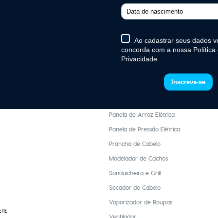
gente
Chaleira Elétrica
ente
Churrasqueira Elétrica
te
Escova Secadora
te
Ferro de Passar Roupa
ente
Fogão Elétrico Portátil
Máquina de Cortar Cabelo e Barba
Mixer
Panela de Arroz Elétrica
Panela de Pressão Elétrica
Prancha de Cabelo
Modelador de Cachos
Sanduicheira e Grill
Secador de Cabelo
Vaporizador de Roupas
ETE
Ventilador