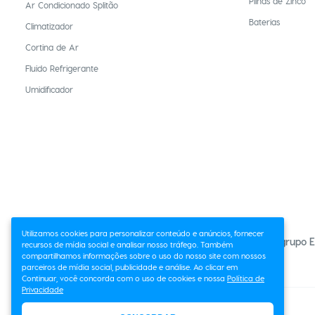
Pilhas de Zinco
Ar Condicionado Splitão
Baterias
Climatizador
Cortina de Ar
Fluido Refrigerante
Umidificador
Utilizamos cookies para personalizar conteúdo e anúncios, fornecer
O grupo E
recursos de mídia social e analisar nosso tráfego. Também
compartilhamos informações sobre o uso do nosso site com nossos
parceiros de mídia social, publicidade e análise. Ao clicar em
Continuar, você concorda com o uso de cookies e nossa
Política de
Privacidade