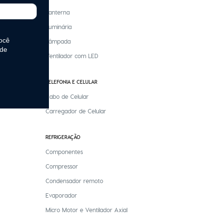
Lanterna
Luminária
Lâmpada
Ventilador com LED
TELEFONIA E CELULAR
Cabo de Celular
Carregador de Celular
REFRIGERAÇÃO
Componentes
Compressor
Condensador remoto
Evaporador
Micro Motor e Ventilador Axial