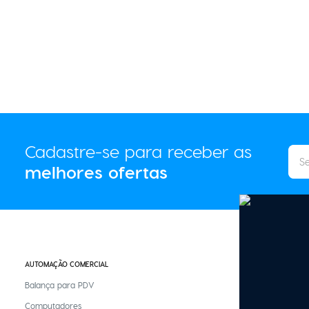
Cadastre-se para receber as
melhores ofertas
AUTOMAÇÃO COMERCIAL
CASA INTELIGENTE
Balança para PDV
Controle Remoto
Computadores
Fita Led Inteligen