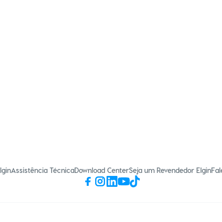
lgin
Assistência Técnica
Download Center
Seja um Revendedor Elgin
Fal