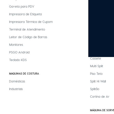
Gaveta para PDV
Interruptor Inteli
Impressora de Etiqueta
Luminária Intelig
Impressora Térmica de Cupom
Refletor Inteligen
Terminal de Atendimento
Tomada Inteligen
Leitor de Código de Barras
Lâmpada Intelig
Monitores
AR CONDICIONADO
PSGO Android
Cassete
Teclado KDS
Multi Split
Piso Teto
MAQUINAS DE COSTURA
Domésticas
Split Hi Wall
Industriais
Splitão
Cortina de Ar
MÁQUINA DE SORV