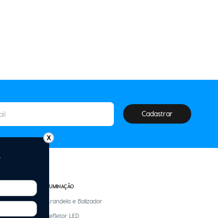
Cadastrar
X
ILUMINAÇÃO
Arandela e Balizador
Refletor LED