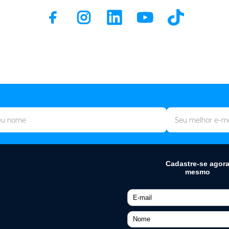
ELETROPORTÁTEIS
Air Fryer
te
Apirador de Pó