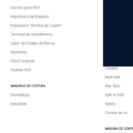
Gaveta para PDV
Interruptor Inteli
Impressora de Etiqueta
Luminária Intelig
Impressora Térmica de Cupom
Refletor Inteligen
Terminal de Atendimento
Tomada Inteligen
Leitor de Código de Barras
Lâmpada Intelig
Monitores
AR CONDICIONADO
PSGO Android
Cassete
Teclado KDS
Multi Split
Piso Teto
MAQUINAS DE COSTURA
Domésticas
Split Hi Wall
Industriais
Splitão
Cortina de Ar
MÁQUINA DE SORV