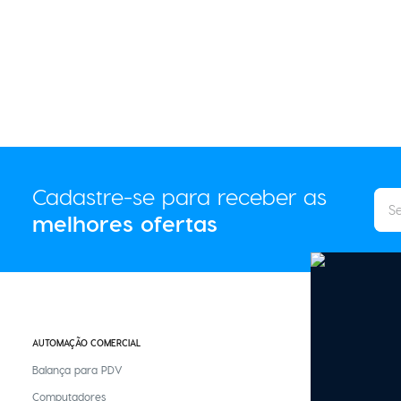
Cadastre-se para receber as
melhores ofertas
AUTOMAÇÃO COMERCIAL
CASA INTELIGENTE
Balança para PDV
Controle Remoto
Computadores
Fita Led Inteligen