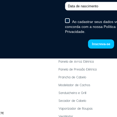
gente
Chaleira Elétrica
ente
Churrasqueira Elétrica
te
Escova Secadora
te
Ferro de Passar Roupa
ente
Fogão Elétrico Portátil
Máquina de Cortar Cabelo e Barba
Mixer
Panela de Arroz Elétrica
Panela de Pressão Elétrica
Prancha de Cabelo
Modelador de Cachos
Sanduicheira e Grill
Secador de Cabelo
Vaporizador de Roupas
ETE
Ventilador