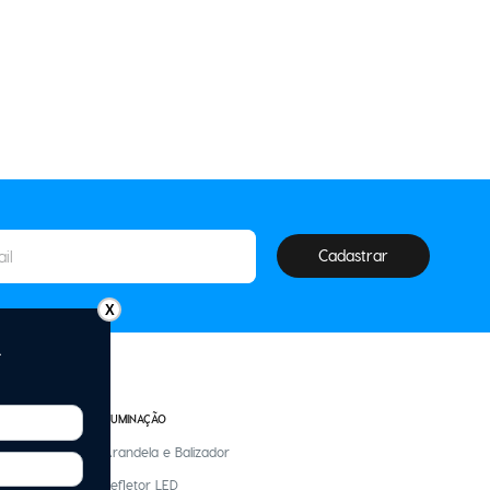
Cadastrar
X
ILUMINAÇÃO
Arandela e Balizador
Refletor LED