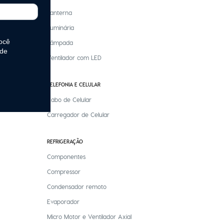
Lanterna
Luminária
Lâmpada
Ventilador com LED
TELEFONIA E CELULAR
Cabo de Celular
Carregador de Celular
REFRIGERAÇÃO
Componentes
Compressor
Condensador remoto
Evaporador
Micro Motor e Ventilador Axial