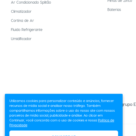
Pilhas de Zinco
Ar Condicionado Splitão
Baterias
Climatizador
Cortina de Ar
Fluido Refrigerante
Umidificador
Utilizamos cookies para personalizar conteúdo e anúncios, fornecer
O grupo E
recursos de mídia social e analisar nosso tráfego. Também
compartilhamos informações sobre o uso do nosso site com nossos
parceiros de mídia social, publicidade e análise. Ao clicar em
Continuar, você concorda com o uso de cookies e nossa
Política de
Privacidade