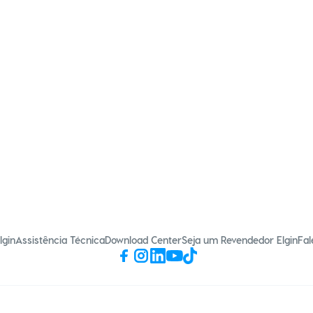
lgin
Assistência Técnica
Download Center
Seja um Revendedor Elgin
Fal