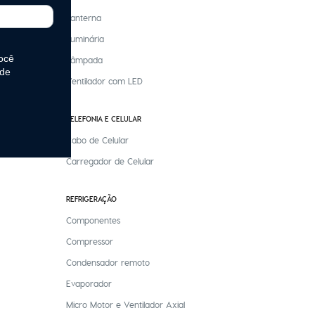
Lanterna
Luminária
Lâmpada
Ventilador com LED
TELEFONIA E CELULAR
Cabo de Celular
Carregador de Celular
REFRIGERAÇÃO
Componentes
Compressor
Condensador remoto
Evaporador
Micro Motor e Ventilador Axial