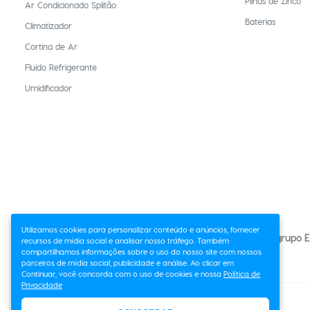
Pilhas de Zinco
Ar Condicionado Splitão
Baterias
Climatizador
Cortina de Ar
Fluido Refrigerante
Umidificador
Utilizamos cookies para personalizar conteúdo e anúncios, fornecer
O grupo E
recursos de mídia social e analisar nosso tráfego. Também
compartilhamos informações sobre o uso do nosso site com nossos
parceiros de mídia social, publicidade e análise. Ao clicar em
Continuar, você concorda com o uso de cookies e nossa
Política de
Privacidade