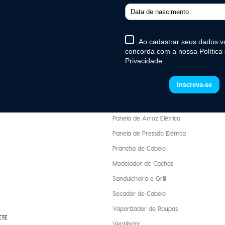
gente
Chaleira Elétrica
ente
Churrasqueira Elétrica
te
Escova Secadora
te
Ferro de Passar Roupa
ente
Fogão Elétrico Portátil
Máquina de Cortar Cabelo e Barba
Mixer
Panela de Arroz Elétrica
Panela de Pressão Elétrica
Prancha de Cabelo
Modelador de Cachos
Sanduicheira e Grill
Secador de Cabelo
Vaporizador de Roupas
ETE
Ventilador