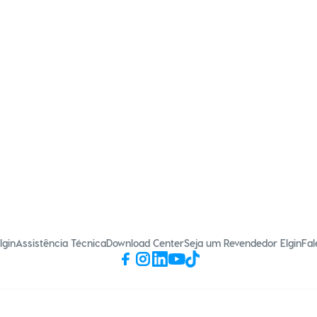
lgin
Assistência Técnica
Download Center
Seja um Revendedor Elgin
Fal