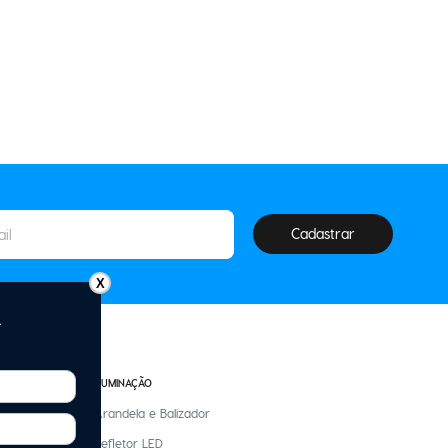
Cadastrar
X
ILUMINAÇÃO
Arandela e Balizador
Refletor LED