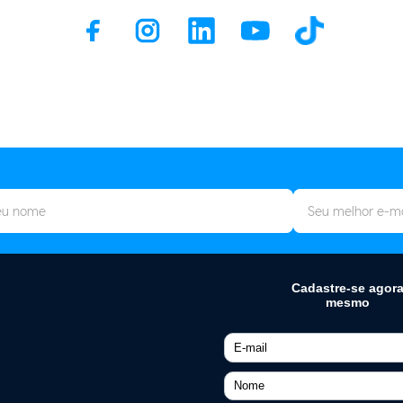
ELETROPORTÁTEIS
Air Fryer
te
Apirador de Pó