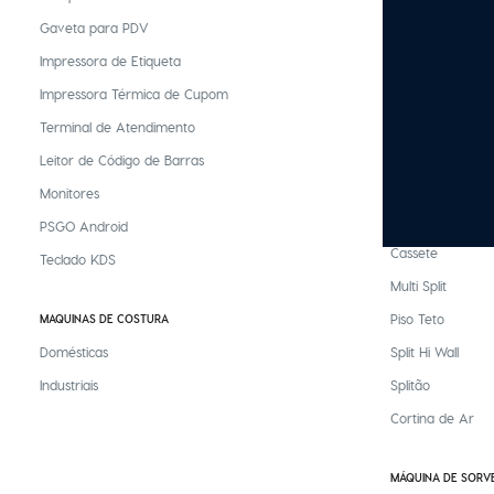
Gaveta para PDV
Interruptor Inteli
Impressora de Etiqueta
Luminária Intelig
Impressora Térmica de Cupom
Refletor Inteligen
Terminal de Atendimento
Tomada Inteligen
Leitor de Código de Barras
Lâmpada Intelig
Monitores
AR CONDICIONADO
PSGO Android
Cassete
Teclado KDS
Multi Split
Piso Teto
MAQUINAS DE COSTURA
Domésticas
Split Hi Wall
Industriais
Splitão
Cortina de Ar
MÁQUINA DE SORV