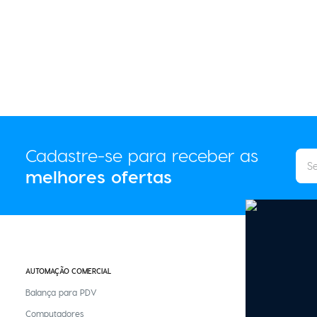
Cadastre-se para receber as
melhores ofertas
AUTOMAÇÃO COMERCIAL
CASA INTELIGENTE
Balança para PDV
Controle Remoto
Computadores
Fita Led Inteligen