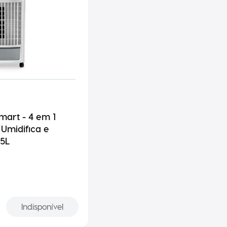
mart - 4 em 1
 Umidifica e
,5L
Indisponível