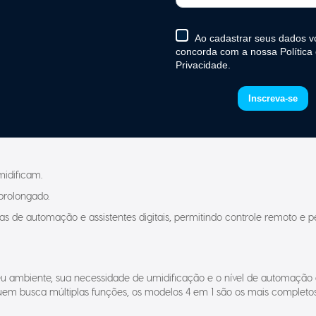
spiratórios, reduz poeira suspensa, renova o ar e cria uma atmosfera m
l e acessível.
mbiente, que passa por um painel resfriado com água. Esse ar úmido 
nado com funções adicionais, como controle de velocidade, oscilação, t
midificam.
prolongado.
 de automação e assistentes digitais, permitindo controle remoto e pers
u ambiente, sua necessidade de umidificação e o nível de automação 
m busca múltiplas funções, os modelos 4 em 1 são os mais completos.