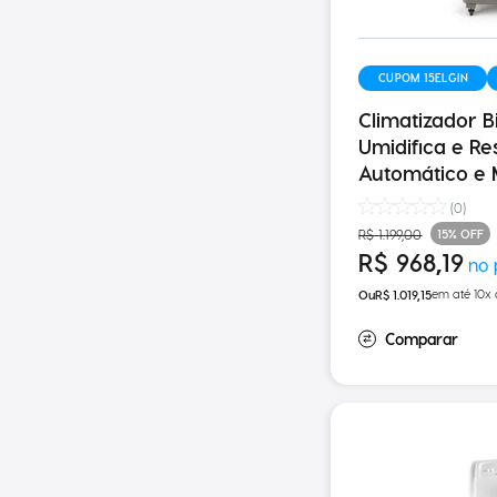
CUPOM 15ELGIN
Climatizador Bi
Umidifica e Re
Automático e
(
0
)
15%
OFF
R$
1
.
199
,
00
R$
968
,
19
em até
10
x
R$
1
.
019
,
15