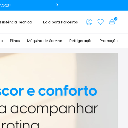
ADOS*
0
ssistência Técnica
Loja para Parceiros
ão
Pilhas
Máquina de Sorvete
Refrigeração
Promoção