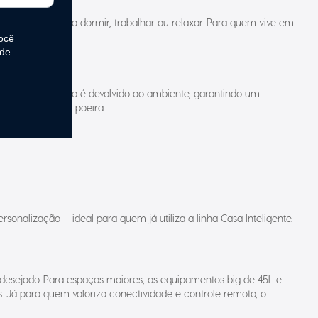
ais agradável para dormir, trabalhar ou relaxar. Para quem vive em
e levemente frio é devolvido ao ambiente, garantindo um
imer e filtro de poeira.
onalização — ideal para quem já utiliza a linha Casa Inteligente.
desejado. Para espaços maiores, os equipamentos big de 45L e
 Já para quem valoriza conectividade e controle remoto, o