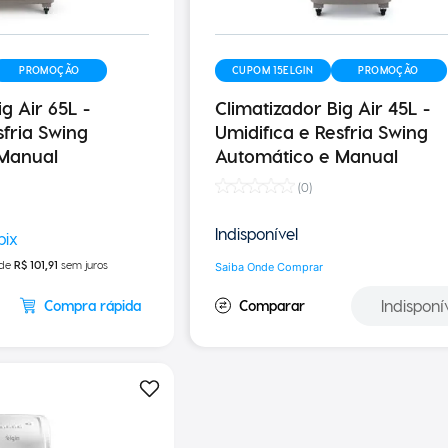
PROMOÇÃO
CUPOM 15ELGIN
PROMOÇÃO
g Air 65L -
Climatizador Big Air 45L -
sfria Swing
Umidifica e Resfria Swing
 Manual
Automático e Manual
(
0
)
Indisponível
 de
R$
101
,
91
sem juros
Saiba Onde Comprar
Indisponí
Compra rápida