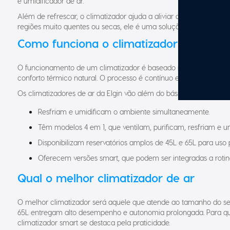
e umidificador de ar.
Além de refrescar, o climatizador ajuda a aliviar desconfortos re
regiões muito quentes ou secas, ele é uma solução prática, portáti
Como funciona o climatizador de ar
O funcionamento de um climatizador é baseado na sucção do ar a
conforto térmico natural. O processo é contínuo e pode ser combi
Os climatizadores de ar da Elgin vão além do básico:
Resfriam e umidificam o ambiente simultaneamente.
Têm modelos 4 em 1, que ventilam, purificam, resfriam e u
Disponibilizam reservatórios amplos de 45L e 65L para uso 
Oferecem versões smart, que podem ser integradas a rotinas
Qual o melhor climatizador de ar
O melhor climatizador será aquele que atende ao tamanho do se
65L entregam alto desempenho e autonomia prolongada. Para que
climatizador smart se destaca pela praticidade.