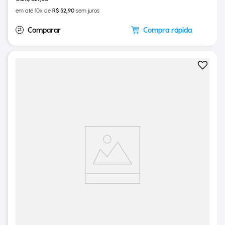
R$
529
,
00
em até
10
x de
R$
52
,
90
sem juros
Compra rápida