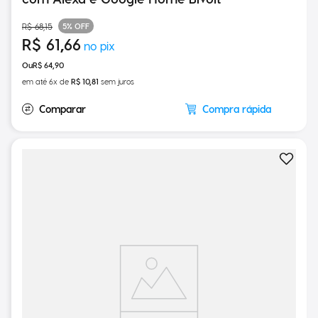
com Alexa e Google Home Bivolt
5%
OFF
R$
68
,
15
R$
61
,
66
R$
64
,
90
em até
6
x de
R$
10
,
81
sem juros
Compra rápida