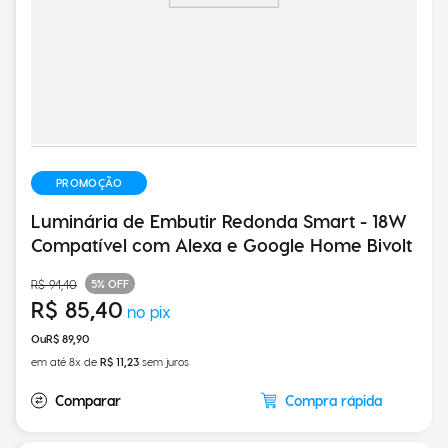
PROMOÇÃO
Luminária de Embutir Redonda Smart - 18W
Compatível com Alexa e Google Home Bivolt
5%
OFF
R$
94
,
40
R$
85
,
40
R$
89
,
90
em até
8
x de
R$
11
,
23
sem juros
Compra rápida