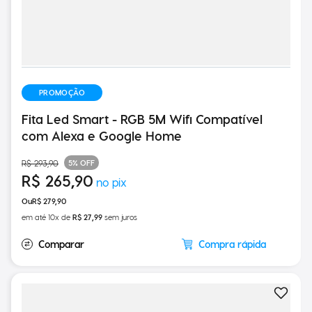
PROMOÇÃO
Fita Led Smart - RGB 5M Wifi Compatível
com Alexa e Google Home
5%
OFF
R$
293
,
90
R$
265
,
90
R$
279
,
90
em até
10
x de
R$
27
,
99
sem juros
Compra rápida