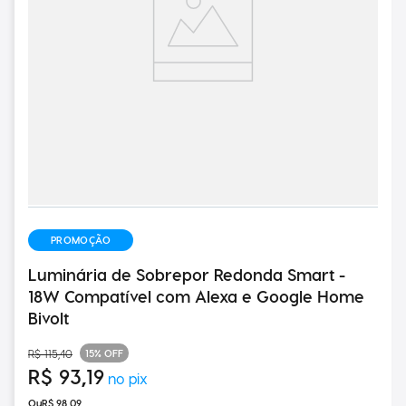
PROMOÇÃO
Luminária de Sobrepor Redonda Smart -
18W Compatível com Alexa e Google Home
Bivolt
15%
OFF
R$
115
,
40
R$
93
,
19