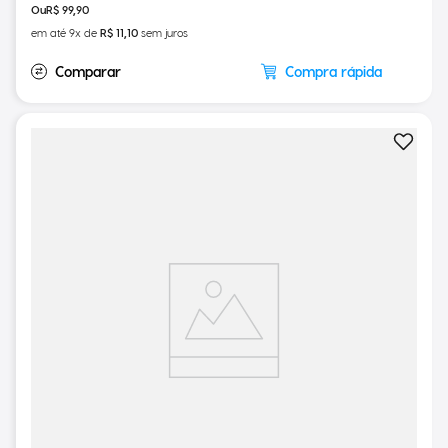
R$
99
,
90
em até
9
x de
R$
11
,
10
sem juros
Compra rápida