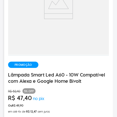
PROMOÇÃO
Lâmpada Smart Led A60 - 10W Compatível
com Alexa e Google Home Bivolt
5%
OFF
R$
52
,
40
R$
47
,
40
R$
49
,
90
em até
4
x de
R$
12
,
47
sem juros