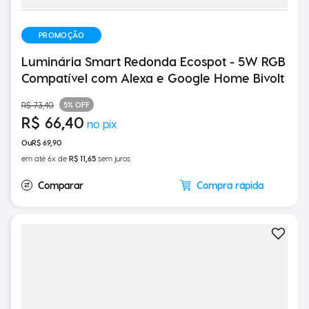
PROMOÇÃO
Luminária Smart Redonda Ecospot - 5W RGB
Compatível com Alexa e Google Home Bivolt
5%
OFF
R$
73
,
40
R$
66
,
40
R$
69
,
90
em até
6
x de
R$
11
,
65
sem juros
Compra rápida