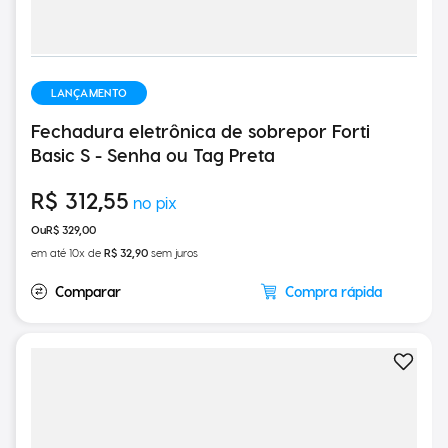
LANÇAMENTO
Fechadura eletrônica de sobrepor Forti
Basic S - Senha ou Tag Preta
R$
312
,
55
R$
329
,
00
em até
10
x de
R$
32
,
90
sem juros
Compra rápida