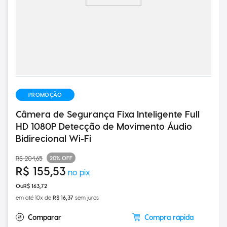
PROMOÇÃO
Câmera de Segurança Fixa Inteligente Full
HD 1080P Detecção de Movimento Áudio
Bidirecional Wi-Fi
20%
OFF
R$
204
,
65
R$
155
,
53
R$
163
,
72
em até
10
x de
R$
16
,
37
sem juros
Compra rápida