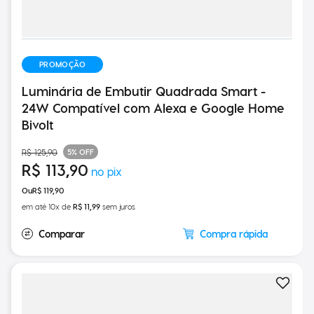
PROMOÇÃO
Luminária de Embutir Quadrada Smart -
24W Compatível com Alexa e Google Home
Bivolt
5%
OFF
R$
125
,
90
R$
113
,
90
R$
119
,
90
em até
10
x de
R$
11
,
99
sem juros
Compra rápida