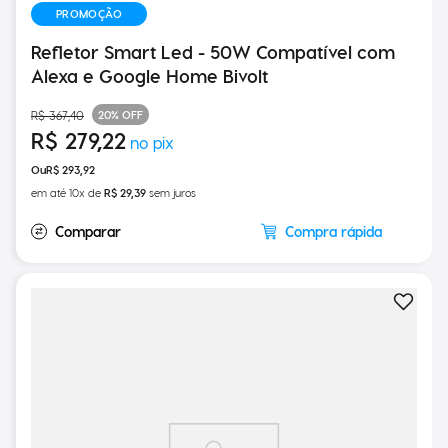
PROMOÇÃO
Refletor Smart Led - 50W Compatível com
Alexa e Google Home Bivolt
20%
OFF
R$
367
,
40
R$
279
,
22
R$
293
,
92
em até
10
x de
R$
29
,
39
sem juros
Compra rápida