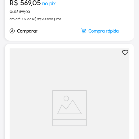
R$
569
,
05
R$
599
,
00
em até
10
x de
R$
59
,
90
sem juros
Compra rápida