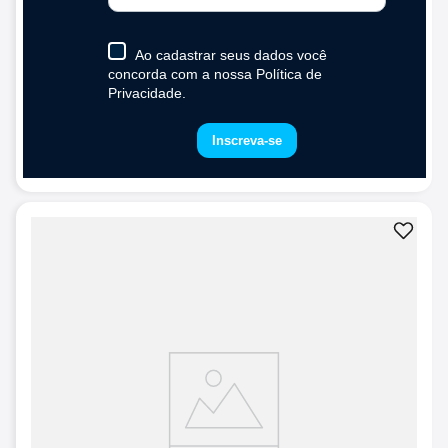
Bivolt
5%
OFF
R$
94
,
40
R$
85
,
40
R$
89
,
90
em até
8
x de
R$
11
,
23
sem juros
Compra rápida