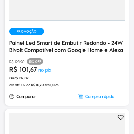
PROMOÇÃO
Painel Led Smart de Embutir Redondo - 24W
Bivolt Compatível com Google Home e Alexa
15%
OFF
R$
125
,
90
R$
101
,
67
R$
107
,
02
em até
10
x de
R$
10
,
70
sem juros
Compra rápida