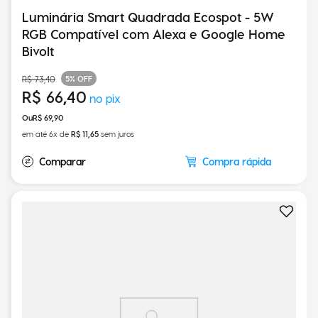
Luminária Smart Quadrada Ecospot - 5W
RGB Compatível com Alexa e Google Home
Bivolt
5%
OFF
R$
73
,
40
R$
66
,
40
R$
69
,
90
em até
6
x de
R$
11
,
65
sem juros
Compra rápida