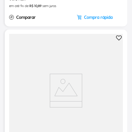
R$
98
,
09
em até
9
x de
R$
10
,
89
sem juros
Compra rápida