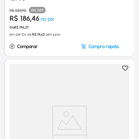
128GB
15%
OFF
R$
230
,
90
R$
186
,
46
R$
196
,
27
em até
10
x de
R$
19
,
62
sem juros
Compra rápida