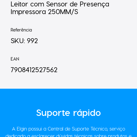
Leitor com Sensor de Presença
Impressora 250MM/S
Referência
SKU: 992
EAN
7908412527562
Suporte
rápido
A Elgin possui a Central de Suporte Técnico, serviço