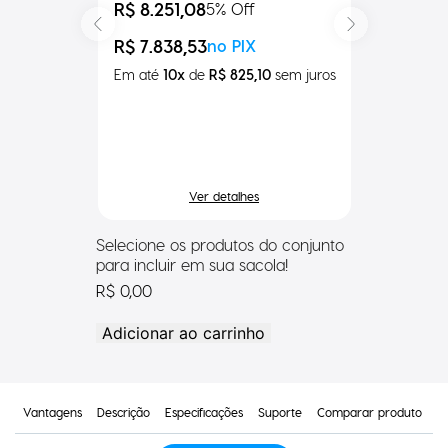
Touch 15.6” Leitor com Sensor
R$ 8.251,08
5
% Off
de Presença Impressora
250MM/S
R$ 7.838,53
no PIX
Em até
10
x
de
R$ 825,10
sem
juros
Ver detalhes
Selecione os produtos do conjunto
para incluir em sua sacola!
R$ 0,00
Adicionar ao carrinho
Vantagens
Descrição
Especificações
Suporte
Comparar produto