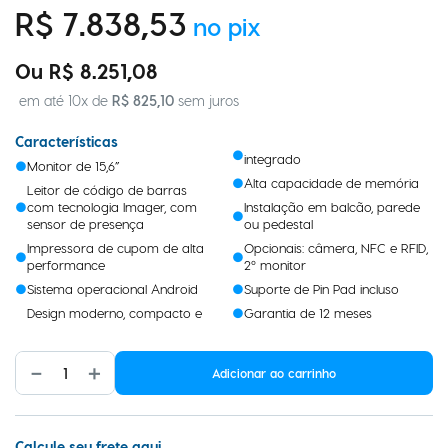
Economize
R$
412
,
55
R$
7
.
838
,
53
R$
8
.
251
,
08
em até
10
x de
R$
825
,
10
sem juros
Características
integrado
Monitor de 15,6”
Alta capacidade de memória
Leitor de código de barras
com tecnologia Imager, com
Instalação em balcão, parede
sensor de presença
ou pedestal
Impressora de cupom de alta
Opcionais: câmera, NFC e RFID,
performance
2º monitor
Sistema operacional Android
Suporte de Pin Pad incluso
Design moderno, compacto e
Garantia de 12 meses
－
＋
Adicionar ao carrinho