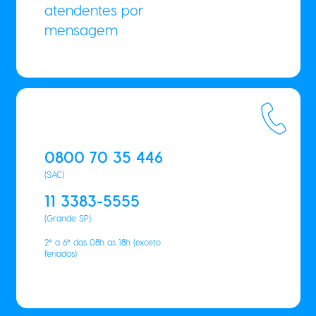
atendentes por
mensagem
0800 70 35 446
(SAC)
11 3383-5555
(Grande SP)
2ª a 6ª das 08h as 18h (exceto
feriados)