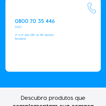
0800 70 35 446
(SAC)
2ª a 6ª das 08h as 18h (exceto
feriados)
Descubra produtos que
complementam sua compra