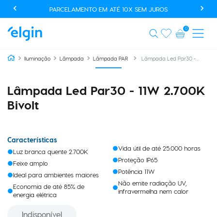
PARCELAMENTO EM ATÉ 10X SEM JUROS
0
Lâmpada Led Par30 - 11W 2.700K Bivolt
Iluminação
Lâmpada
Lâmpada PAR
Lâmpada Led Par30 - 11W 2.700K
Bivolt
Características
Vida útil de até 25.000 horas
Luz branca quente 2.700K
Proteção IP65
Feixe amplo
Potência 11W
Ideal para ambientes maiores
Não emite radiação UV,
Economia de até 85% de
infravermelha nem calor
energia elétrica
Indisponível