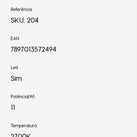
Referência
SKU: 204
EAN
7897013572494
Led
Sim
Potência(W)
11
Temperatura
2700K