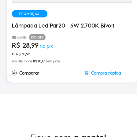
PROMOÇÃO
Lâmpada Led Par20 - 6W 2.700K Bivolt
15%
OFF
R$
35
,
90
R$
28
,
99
R$
30
,
52
em até
3
x de
R$
10
,
17
sem juros
Compra rápida