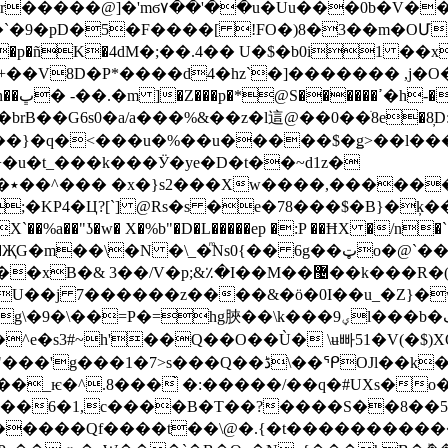
Zr�����@]�'mϭ۷��'��u�Uu���0b�V�� 
`�9�pD�5�F����[ !FO�)8�3��m�OՄ,z
+��V8D�P*����d4�hz`�]������� ,j�O�
z$?
�G6s0�a/a���%&��z�l這@��0��ׁ8e�8̦D:�f�t!
�}�q�<���u�%��u�����$�ǥ>��l���$
u�t_���k���Ӱ�ye�D�t��~d1z�
W-
�"ʖ�w� X�%b"�D�L�����ep �:P ��ĦX �/n�`��
{�� 6g��ټo�@`���ܔ �� ��&U�6ɪ�m�Z��Ļ���h��{�}
���I8��r&�W_l�ԓu: R
�U��j 7������z����&�ö�0I��u_�Z}�
�s3#~h'��Q��O��Ù� \ʉ빠51�V(�$)
U*�����Ra��ϋ <�M�5AIt��r��� �"���'
�_ѥ�^.8���̀ �:�����/��q�#UXs�o�
��6�1,c����B�T��?����S��8��5{ 
�������Qf����t��\@�.{�t����������