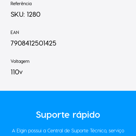
SKU: 1280
EAN
7908412501425
Voltagem
110v
Suporte
rápido
A Elgin possui a Central de Suporte Técnico, serviço
dedicado a esclarecer dúvidas técnicas sobre produtos e