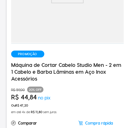
PROMOÇÃO
Máquina de Cortar Cabelo Studio Men - 2 em
1 Cabelo e Barba Lâminas em Aço Inox
Acessórios
20%
OFF
R$
59
,
00
R$
44
,
84
R$
47
,
20
em até
4
x de
R$
11
,
80
sem juros
Compra rápida