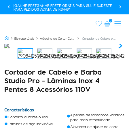
PARCELAMENTO EM ATÉ 10X SEM JUROS
0
Cortador de Cabelo e Barba Studio Pro - Lâminas Inox 4 Pentes 8 Acessórios 110V
Eletroportáteis
Máquina de Cortar Cabelo e Barba
Cortador de Cabelo e Barba
Studio Pro - Lâminas Inox 4
Pentes 8 Acessórios 110V
Características
4 pentes de tamanhos variados
Conforto durante o uso
para mais versatilidade
Lâminas de aço inoxidável
Alavanca de ajuste de corte
Kit completo com 8 acessórios