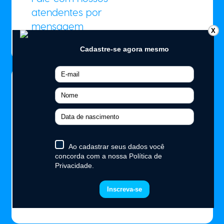
atendentes por
mensagem
X
0800 70 35 446
(SAC)
2ª a 6ª das 08h as 18h (exceto
feriados)